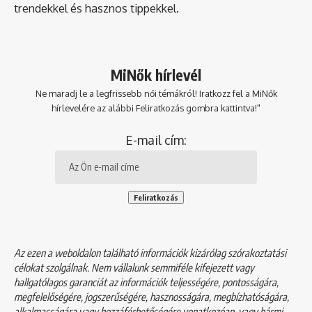
trendekkel és hasznos tippekkel.
MiNők hírlevél
Ne maradj le a legfrissebb női témákról! Iratkozz fel a MiNők
hírlevelére az alábbi Feliratkozás gombra kattintva!"
E-mail cím:
Az ezen a weboldalon található információk kizárólag szórakoztatási
célokat szolgálnak. Nem vállalunk semmiféle kifejezett vagy
hallgatólagos garanciát az információk teljességére, pontosságára,
megfelelőségére, jogszerűségére, hasznosságára, megbízhatóságára,
alkalmasságára vagy hozzáférhetőségére vonatkozóan, vagy bármi