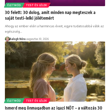
ÉLETMÓD
TEST ÉS LÉLEK
30 felett: 30 dolog, amit minden nap megteszek a
saját testi-lelki jólétemért
Ahogy az ember eléri a harmincas éveit, egyre tudatosabbá válik az
egészség
…
Balogh Nóra
augusztus 10, 2026
ÉLETMÓD
TEST ÉS LÉLEK
Ismerd meg önmagadban az igazi NŐT – a változás 30