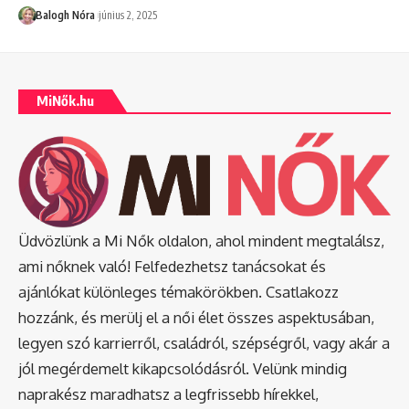
Balogh Nóra
június 2, 2025
MiNők.hu
Üdvözlünk a Mi Nők oldalon, ahol mindent megtalálsz,
ami nőknek való! Felfedezhetsz tanácsokat és
ajánlókat különleges témakörökben. Csatlakozz
hozzánk, és merülj el a női élet összes aspektusában,
legyen szó karrierről, családról, szépségről, vagy akár a
jól megérdemelt kikapcsolódásról. Velünk mindig
naprakész maradhatsz a legfrissebb hírekkel,