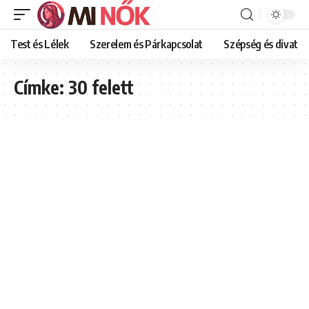
Test és Lélek
Szerelem és Párkapcsolat
Szépség és divat
Címke:
30 felett