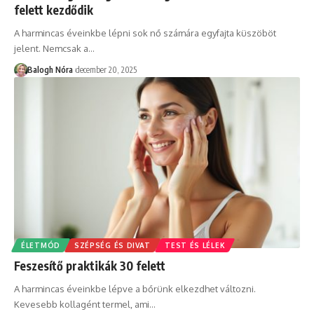
felett kezdődik
A harmincas éveinkbe lépni sok nő számára egyfajta küszöböt
jelent. Nemcsak a
…
Balogh Nóra
december 20, 2025
ÉLETMÓD
SZÉPSÉG ÉS DIVAT
TEST ÉS LÉLEK
Feszesítő praktikák 30 felett
A harmincas éveinkbe lépve a bőrünk elkezdhet változni.
Kevesebb kollagént termel, ami
…