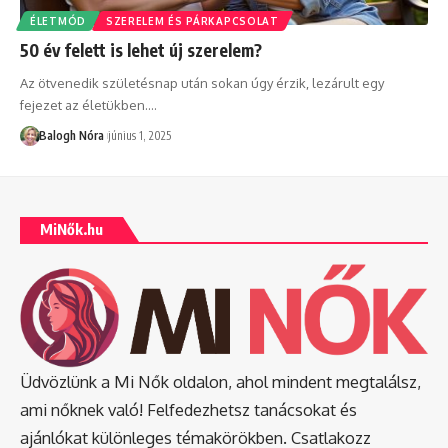
ÉLETMÓD
SZERELEM ÉS PÁRKAPCSOLAT
50 év felett is lehet új szerelem?
Az ötvenedik születésnap után sokan úgy érzik, lezárult egy
fejezet az életükben.
…
Balogh Nóra
június 1, 2025
MiNők.hu
Üdvözlünk a Mi Nők oldalon, ahol mindent megtalálsz,
ami nőknek való! Felfedezhetsz tanácsokat és
ajánlókat különleges témakörökben. Csatlakozz