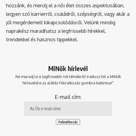
hozzánk, és merülj el a női élet összes aspektusában,
legyen szó karrierről, családról, szépségről, vagy akár a
jól megérdemelt kikapcsolódásról. Velünk mindig
naprakész maradhatsz a legfrissebb hírekkel,
trendekkel és hasznos tippekkel.
MiNők hírlevél
Ne maradj le a legfrissebb női témákról! Iratkozz fel a MiNők
hírlevelére az alábbi Feliratkozás gombra kattintva!"
E-mail cím: