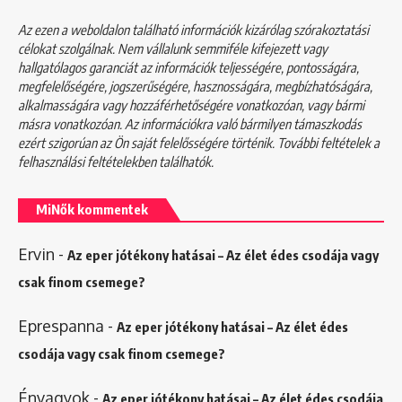
Az ezen a weboldalon található információk kizárólag szórakoztatási
célokat szolgálnak. Nem vállalunk semmiféle kifejezett vagy
hallgatólagos garanciát az információk teljességére, pontosságára,
megfelelőségére, jogszerűségére, hasznosságára, megbízhatóságára,
alkalmasságára vagy hozzáférhetőségére vonatkozóan, vagy bármi
másra vonatkozóan. Az információkra való bármilyen támaszkodás
ezért szigorúan az Ön saját felelősségére történik. További feltételek a
felhasználási feltételekben
találhatók.
MiNők kommentek
Ervin
-
Az eper jótékony hatásai – Az élet édes csodája vagy
csak finom csemege?
Eprespanna
-
Az eper jótékony hatásai – Az élet édes
csodája vagy csak finom csemege?
Énvagyok
-
Az eper jótékony hatásai – Az élet édes csodája