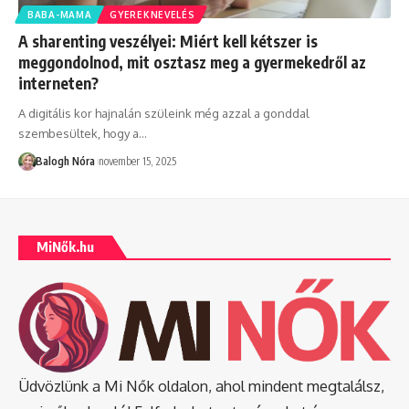
BABA-MAMA
GYEREKNEVELÉS
A sharenting veszélyei: Miért kell kétszer is
meggondolnod, mit osztasz meg a gyermekedről az
interneten?
A digitális kor hajnalán szüleink még azzal a gonddal
szembesültek, hogy a
…
Balogh Nóra
november 15, 2025
MiNők.hu
Üdvözlünk a Mi Nők oldalon, ahol mindent megtalálsz,