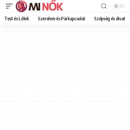
Test és Lélek
Szerelem és Párkapcsolat
Szépség és divat