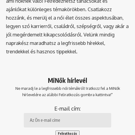
ami nőknek való! Felfedezhetsz tanácsokat és
ajánlókat különleges témakörökben. Csatlakozz
hozzánk, és merülj el a női élet összes aspektusában,
legyen szó karrierről, családról, szépségről, vagy akár a
jól megérdemelt kikapcsolódásról. Velünk mindig
naprakész maradhatsz a legfrissebb hírekkel,
trendekkel és hasznos tippekkel.
MiNők hírlevél
Ne maradj le a legfrissebb női témákról! Iratkozz fel a MiNők
hírlevelére az alábbi Feliratkozás gombra kattintva!"
E-mail cím: