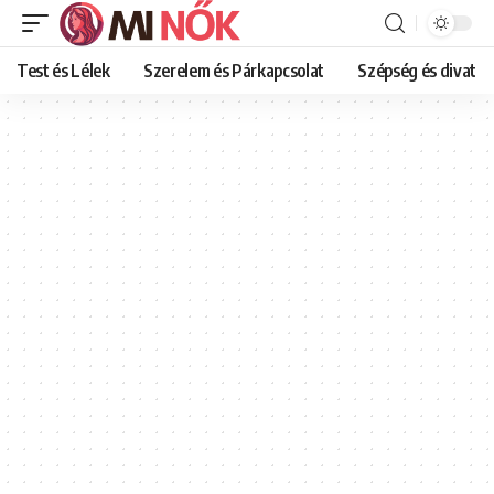
Test és Lélek
Szerelem és Párkapcsolat
Szépség és divat