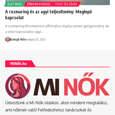
ÉLETMÓD
ÉRDEKESSÉGEK
TEST ÉS LÉLEK
A rozmaring és az agyi teljesítmény: Meglepő
kapcsolat
A rozmaring (Rosmarinus officinalis) régóta ismert gyógynövény, de
a vele kapcsolatos agyi
…
Balogh Nóra
május 26, 2025
MiNők.hu
Üdvözlünk a Mi Nők oldalon, ahol mindent megtalálsz,
ami nőknek való! Felfedezhetsz tanácsokat és