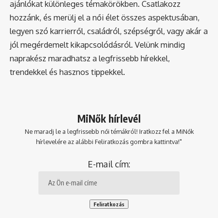
ajánlókat különleges témakörökben. Csatlakozz
hozzánk, és merülj el a női élet összes aspektusában,
legyen szó karrierről, családról, szépségről, vagy akár a
jól megérdemelt kikapcsolódásról. Velünk mindig
naprakész maradhatsz a legfrissebb hírekkel,
trendekkel és hasznos tippekkel.
MiNők hírlevél
Ne maradj le a legfrissebb női témákról! Iratkozz fel a MiNők
hírlevelére az alábbi Feliratkozás gombra kattintva!"
E-mail cím: