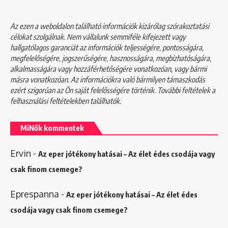
Az ezen a weboldalon található információk kizárólag szórakoztatási
célokat szolgálnak. Nem vállalunk semmiféle kifejezett vagy
hallgatólagos garanciát az információk teljességére, pontosságára,
megfelelőségére, jogszerűségére, hasznosságára, megbízhatóságára,
alkalmasságára vagy hozzáférhetőségére vonatkozóan, vagy bármi
másra vonatkozóan. Az információkra való bármilyen támaszkodás
ezért szigorúan az Ön saját felelősségére történik. További feltételek a
felhasználási feltételekben
találhatók.
MiNők kommentek
Ervin
-
Az eper jótékony hatásai – Az élet édes csodája vagy
csak finom csemege?
Eprespanna
-
Az eper jótékony hatásai – Az élet édes
csodája vagy csak finom csemege?