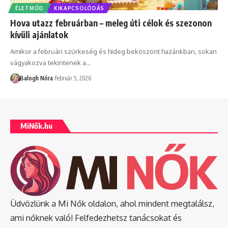
ÉLETMÓD
KIKAPCSOLÓDÁS
Hova utazz februárban – meleg úti célok és szezonon
kívüli ajánlatok
Amikor a februári szürkeség és hideg beköszönt hazánkban, sokan
vágyakozva tekintenek a
…
Balogh Nóra
február 5, 2026
MiNők.hu
Üdvözlünk a Mi Nők oldalon, ahol mindent megtalálsz,
ami nőknek való! Felfedezhetsz tanácsokat és