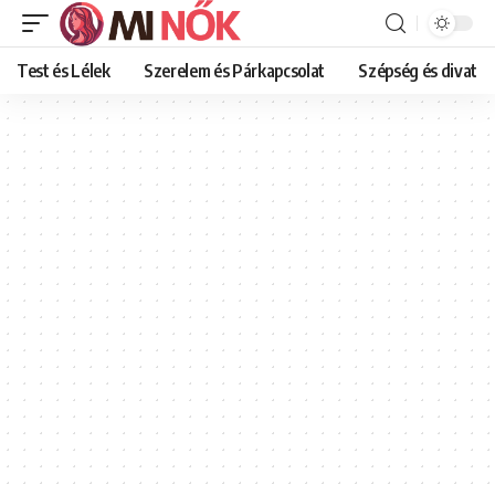
Test és Lélek
Szerelem és Párkapcsolat
Szépség és divat