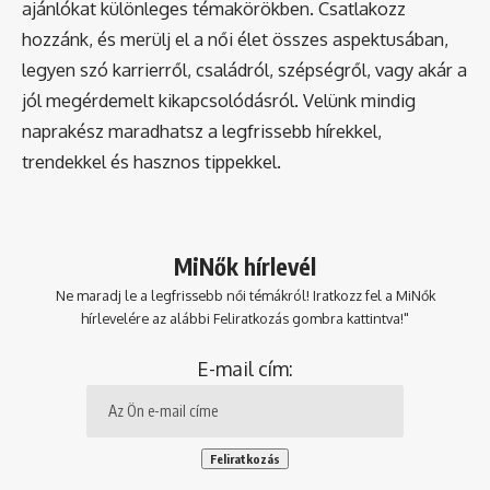
ajánlókat különleges témakörökben. Csatlakozz
hozzánk, és merülj el a női élet összes aspektusában,
legyen szó karrierről, családról, szépségről, vagy akár a
jól megérdemelt kikapcsolódásról. Velünk mindig
naprakész maradhatsz a legfrissebb hírekkel,
trendekkel és hasznos tippekkel.
MiNők hírlevél
Ne maradj le a legfrissebb női témákról! Iratkozz fel a MiNők
hírlevelére az alábbi Feliratkozás gombra kattintva!"
E-mail cím: