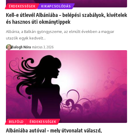
ÉRDEKESSÉGEK
KIKAPCSOLÓDÁS
Kell-e útlevél Albániába – belépési szabályok, kivételek
és hasznos úti okmánytippek
Albánia, a Balkán gyöngyszeme, az elmúlt években a magyar
utazók egyik kedvelt
…
Balogh Nóra
március 3, 2026
BELFÖLD
ÉRDEKESSÉGEK
Albániába autóval – mely útvonalat válaszd,