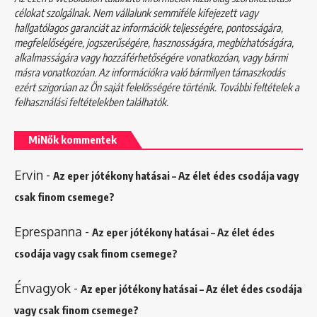
célokat szolgálnak. Nem vállalunk semmiféle kifejezett vagy
hallgatólagos garanciát az információk teljességére, pontosságára,
megfelelőségére, jogszerűségére, hasznosságára, megbízhatóságára,
alkalmasságára vagy hozzáférhetőségére vonatkozóan, vagy bármi
másra vonatkozóan. Az információkra való bármilyen támaszkodás
ezért szigorúan az Ön saját felelősségére történik. További feltételek a
felhasználási feltételekben
találhatók.
MiNők kommentek
Ervin
-
Az eper jótékony hatásai – Az élet édes csodája vagy
csak finom csemege?
Eprespanna
-
Az eper jótékony hatásai – Az élet édes
csodája vagy csak finom csemege?
Énvagyok
-
Az eper jótékony hatásai – Az élet édes csodája
vagy csak finom csemege?