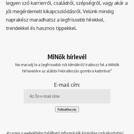
legyen szó karrierről, családról, szépségről, vagy akár a
jól megérdemelt kikapcsolódásról. Velünk mindig
naprakész maradhatsz a legfrissebb hírekkel,
trendekkel és hasznos tippekkel.
MiNők hírlevél
Ne maradj le a legfrissebb női témákról! Iratkozz fel a MiNők
hírlevelére az alábbi Feliratkozás gombra kattintva!"
E-mail cím:
Az ezen a weboldalon található információk kizárólag szórakoztatási