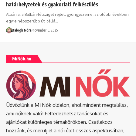
határhelyzetek és gyakorlati felkészülés
Albánia, a Balkán-félsziget rejtett gyöngyszeme, az utóbbi években
egyre népszerűbb úti céllá
…
Balogh Nóra
november 6, 2025
MiNők.hu
Üdvözlünk a Mi Nők oldalon, ahol mindent megtalálsz,
ami nőknek való! Felfedezhetsz tanácsokat és
ajánlókat különleges témakörökben. Csatlakozz
hozzánk, és merülj el a női élet összes aspektusában,