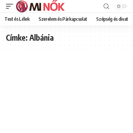
Test és Lélek
Szerelem és Párkapcsolat
Szépség és divat
Címke:
Albánia