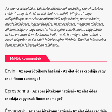
Az ezen a weboldalon található információk kizárólag szórakoztatási
célokat szolgálnak. Nem vállalunk semmiféle kifejezett vagy
hallgatólagos garanciát az információk teljességére, pontosságára,
megfelelőségére, jogszerűségére, hasznosságára, megbízhatóságára,
alkalmasságára vagy hozzáférhetőségére vonatkozóan, vagy bármi
másra vonatkozóan. Az információkra való bármilyen támaszkodás
ezért szigorúan az Ön saját felelősségére történik. További feltételek a
felhasználási feltételekben
találhatók.
MiNők kommentek
Ervin
-
Az eper jótékony hatásai – Az élet édes csodája vagy
csak finom csemege?
Eprespanna
-
Az eper jótékony hatásai – Az élet édes
csodája vagy csak finom csemege?
Énvagyok
-
Az eper jótékony hatásai – Az élet édes csodája