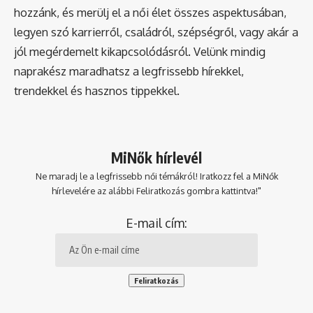
hozzánk, és merülj el a női élet összes aspektusában,
legyen szó karrierről, családról, szépségről, vagy akár a
jól megérdemelt kikapcsolódásról. Velünk mindig
naprakész maradhatsz a legfrissebb hírekkel,
trendekkel és hasznos tippekkel.
MiNők hírlevél
Ne maradj le a legfrissebb női témákról! Iratkozz fel a MiNők
hírlevelére az alábbi Feliratkozás gombra kattintva!"
E-mail cím: