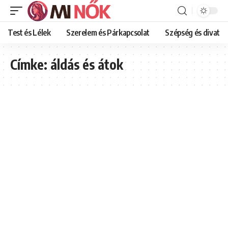
Test és Lélek
Szerelem és Párkapcsolat
Szépség és divat
Címke:
áldás és átok