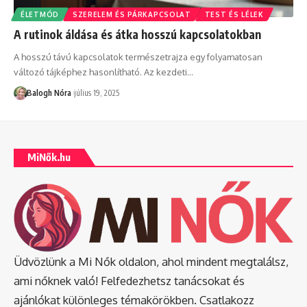
ÉLETMÓD
SZERELEM ÉS PÁRKAPCSOLAT
TEST ÉS LÉLEK
A rutinok áldása és átka hosszú kapcsolatokban
A hosszú távú kapcsolatok természetrajza egy folyamatosan
változó tájképhez hasonlítható. Az kezdeti
…
Balogh Nóra
július 19, 2025
MiNők.hu
Üdvözlünk a Mi Nők oldalon, ahol mindent megtalálsz,
ami nőknek való! Felfedezhetsz tanácsokat és
ajánlókat különleges témakörökben. Csatlakozz