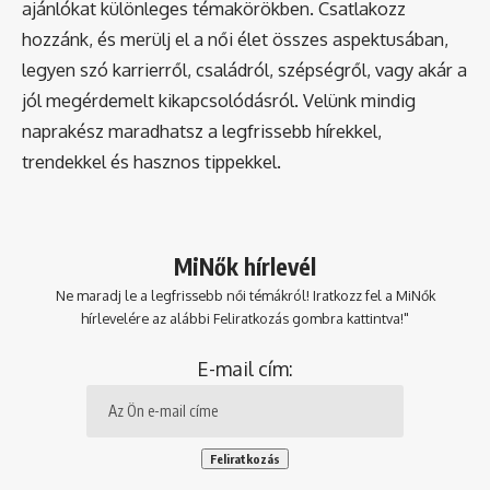
ajánlókat különleges témakörökben. Csatlakozz
hozzánk, és merülj el a női élet összes aspektusában,
legyen szó karrierről, családról, szépségről, vagy akár a
jól megérdemelt kikapcsolódásról. Velünk mindig
naprakész maradhatsz a legfrissebb hírekkel,
trendekkel és hasznos tippekkel.
MiNők hírlevél
Ne maradj le a legfrissebb női témákról! Iratkozz fel a MiNők
hírlevelére az alábbi Feliratkozás gombra kattintva!"
E-mail cím: