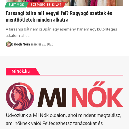
ÉLETMÓD
SZÉPSÉG ÉS DIVAT
Farsangi bálra mit vegyél fel? Ragyogó szettek és
mentőötletek minden alkatra
A farsangi bál nem csupán egy esemény, hanem egy különleges
alkalom, ahol
…
Balogh Nóra
március 25, 2026
MiNők.hu
Üdvözlünk a Mi Nők oldalon, ahol mindent megtalálsz,
ami nőknek való! Felfedezhetsz tanácsokat és