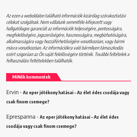
Az ezen a weboldalon található információk kizárólag szórakoztatási
célokat szolgálnak. Nem vállalunk semmiféle kifejezett vagy
hallgatólagos garanciát az információk teljességére, pontosságára,
megfelelőségére, jogszerűségére, hasznosságára, megbízhatóságára,
alkalmasságára vagy hozzáférhetőségére vonatkozóan, vagy bármi
másra vonatkozóan. Az információkra való bármilyen támaszkodás
ezért szigorúan az Ön saját felelősségére történik. További feltételek a
felhasználási feltételekben
találhatók.
MiNők kommentek
Ervin
-
Az eper jótékony hatásai – Az élet édes csodája vagy
csak finom csemege?
Eprespanna
-
Az eper jótékony hatásai – Az élet édes
csodája vagy csak finom csemege?