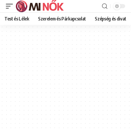
Test és Lélek
Szerelem és Párkapcsolat
Szépség és divat