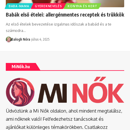
BABA-MAMA
GYEREKNEVELÉS
KONYHA ÉS KERT
Babák első ételei: allergénmentes receptek és trükkök
Az első ételek bevezetése izgalmas időszak a babád és a te
számodra
…
Balogh Nóra
július 4, 2025
MiNők.hu
Üdvözlünk a Mi Nők oldalon, ahol mindent megtalálsz,
ami nőknek való! Felfedezhetsz tanácsokat és
ajánlókat különleges témakörökben. Csatlakozz