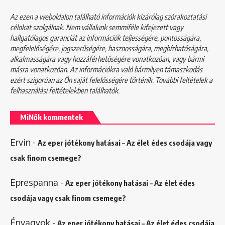
Az ezen a weboldalon található információk kizárólag szórakoztatási
célokat szolgálnak. Nem vállalunk semmiféle kifejezett vagy
hallgatólagos garanciát az információk teljességére, pontosságára,
megfelelőségére, jogszerűségére, hasznosságára, megbízhatóságára,
alkalmasságára vagy hozzáférhetőségére vonatkozóan, vagy bármi
másra vonatkozóan. Az információkra való bármilyen támaszkodás
ezért szigorúan az Ön saját felelősségére történik. További feltételek a
felhasználási feltételekben
találhatók.
MiNők kommentek
Ervin
-
Az eper jótékony hatásai – Az élet édes csodája vagy
csak finom csemege?
Eprespanna
-
Az eper jótékony hatásai – Az élet édes
csodája vagy csak finom csemege?
Énvagyok
-
Az eper jótékony hatásai – Az élet édes csodája