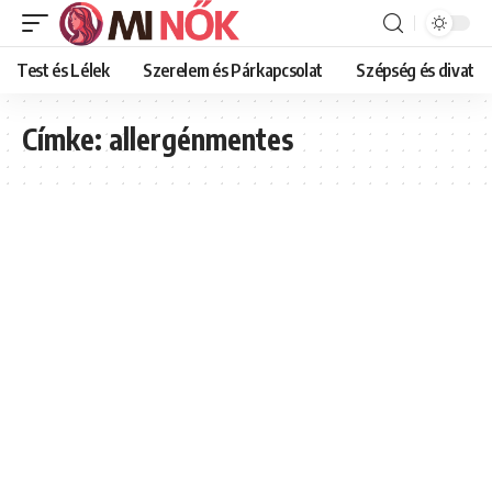
Test és Lélek
Szerelem és Párkapcsolat
Szépség és divat
Címke:
allergénmentes