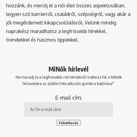
hozzánk, és merülj el a női élet összes aspektusában,
legyen szó karrierről, családról, szépségről, vagy akár a
jól megérdemelt kikapcsolódásról. Velünk mindig
naprakész maradhatsz a legfrissebb hírekkel,
trendekkel és hasznos tippekkel.
MiNők hírlevél
Ne maradj le a legfrissebb női témákról! Iratkozz fel a MiNők
hírlevelére az alábbi Feliratkozás gombra kattintva!"
E-mail cím: