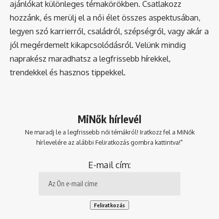
ajánlókat különleges témakörökben. Csatlakozz
hozzánk, és merülj el a női élet összes aspektusában,
legyen szó karrierről, családról, szépségről, vagy akár a
jól megérdemelt kikapcsolódásról. Velünk mindig
naprakész maradhatsz a legfrissebb hírekkel,
trendekkel és hasznos tippekkel.
MiNők hírlevél
Ne maradj le a legfrissebb női témákról! Iratkozz fel a MiNők
hírlevelére az alábbi Feliratkozás gombra kattintva!"
E-mail cím: