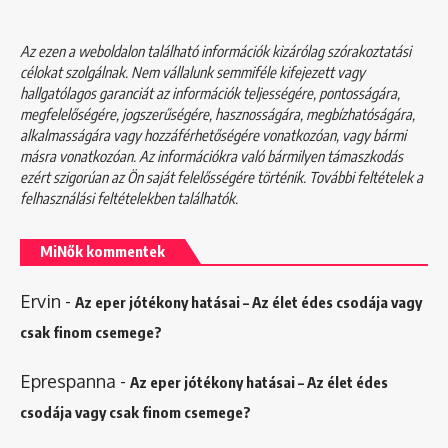
Az ezen a weboldalon található információk kizárólag szórakoztatási
célokat szolgálnak. Nem vállalunk semmiféle kifejezett vagy
hallgatólagos garanciát az információk teljességére, pontosságára,
megfelelőségére, jogszerűségére, hasznosságára, megbízhatóságára,
alkalmasságára vagy hozzáférhetőségére vonatkozóan, vagy bármi
másra vonatkozóan. Az információkra való bármilyen támaszkodás
ezért szigorúan az Ön saját felelősségére történik. További feltételek a
felhasználási feltételekben
találhatók.
MiNők kommentek
Ervin
-
Az eper jótékony hatásai – Az élet édes csodája vagy
csak finom csemege?
Eprespanna
-
Az eper jótékony hatásai – Az élet édes
csodája vagy csak finom csemege?