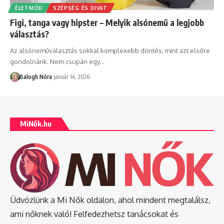
ÉLETMÓD
SZÉPSÉG ÉS DIVAT
Figi, tanga vagy hipster – Melyik alsónemű a legjobb
választás?
Az alsóneműválasztás sokkal komplexebb döntés, mint azt elsőre
gondolnánk. Nem csupán egy
…
Balogh Nóra
január 14, 2026
MiNők.hu
Üdvözlünk a Mi Nők oldalon, ahol mindent megtalálsz,
ami nőknek való! Felfedezhetsz tanácsokat és