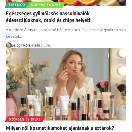
ÉLETMÓD
KONYHA ÉS KERT
Egészséges gyümölcsös nassolnivalók
édesszájúaknak, csoki és chips helyett
A modern életvitel, a rohanó hétköznapok és a stressz gyakran arra
késztet
…
Balogh Nóra
április 8, 2026
SZÉPSÉG ÉS DIVAT
Milyen női kozmetikumokat ajánlanak a sztárok?