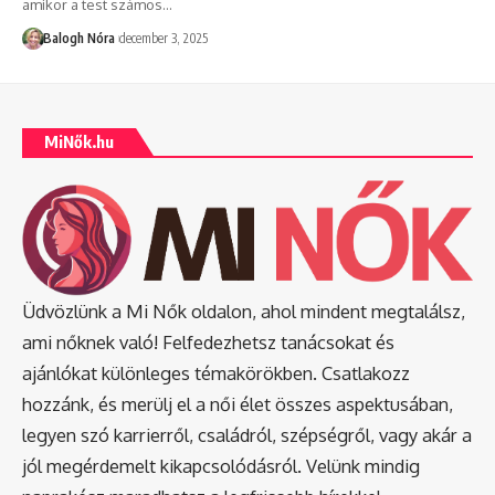
amikor a test számos
…
Balogh Nóra
december 3, 2025
MiNők.hu
Üdvözlünk a Mi Nők oldalon, ahol mindent megtalálsz,
ami nőknek való! Felfedezhetsz tanácsokat és
ajánlókat különleges témakörökben. Csatlakozz
hozzánk, és merülj el a női élet összes aspektusában,
legyen szó karrierről, családról, szépségről, vagy akár a
jól megérdemelt kikapcsolódásról. Velünk mindig