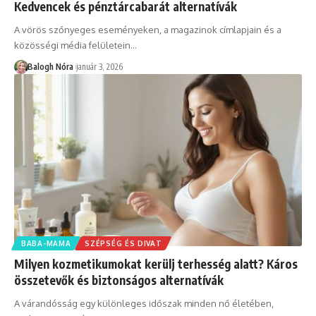
Kedvencek és pénztárcabarát alternatívák
A vörös szőnyeges eseményeken, a magazinok címlapjain és a
közösségi média felületein
…
Balogh Nóra
január 3, 2026
BABA-MAMA
SZÉPSÉG ÉS DIVAT
Milyen kozmetikumokat kerülj terhesség alatt? Káros
összetevők és biztonságos alternatívák
A várandósság egy különleges időszak minden nő életében,