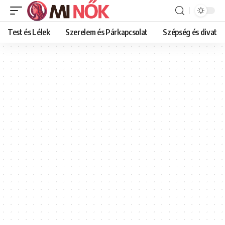
Test és Lélek
Szerelem és Párkapcsolat
Szépség és divat