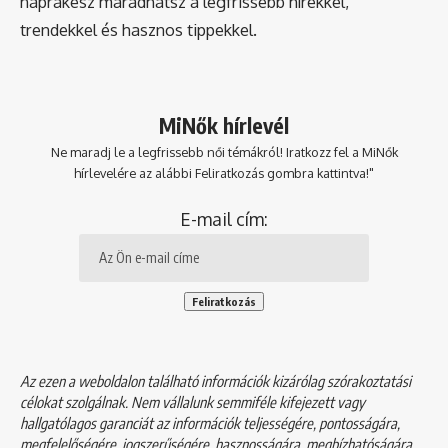
naprakész maradhatsz a legfrissebb hírekkel,
trendekkel és hasznos tippekkel.
MiNők hírlevél
Ne maradj le a legfrissebb női témákról! Iratkozz fel a MiNők
hírlevelére az alábbi Feliratkozás gombra kattintva!"
E-mail cím:
Az ezen a weboldalon található információk kizárólag szórakoztatási
célokat szolgálnak. Nem vállalunk semmiféle kifejezett vagy
hallgatólagos garanciát az információk teljességére, pontosságára,
megfelelőségére, jogszerűségére, hasznosságára, megbízhatóságára,