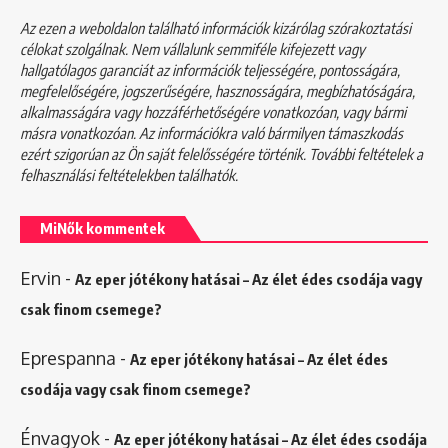
Az ezen a weboldalon található információk kizárólag szórakoztatási
célokat szolgálnak. Nem vállalunk semmiféle kifejezett vagy
hallgatólagos garanciát az információk teljességére, pontosságára,
megfelelőségére, jogszerűségére, hasznosságára, megbízhatóságára,
alkalmasságára vagy hozzáférhetőségére vonatkozóan, vagy bármi
másra vonatkozóan. Az információkra való bármilyen támaszkodás
ezért szigorúan az Ön saját felelősségére történik. További feltételek a
felhasználási feltételekben
találhatók.
MiNők kommentek
Ervin
-
Az eper jótékony hatásai – Az élet édes csodája vagy
csak finom csemege?
Eprespanna
-
Az eper jótékony hatásai – Az élet édes
csodája vagy csak finom csemege?
Énvagyok
-
Az eper jótékony hatásai – Az élet édes csodája