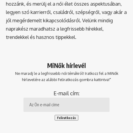
hozzánk, és merülj el a női élet összes aspektusában,
legyen szó karrierről, családról, szépségről, vagy akár a
jól megérdemelt kikapcsolódásról. Velünk mindig
naprakész maradhatsz a legfrissebb hírekkel,
trendekkel és hasznos tippekkel.
MiNők hírlevél
Ne maradj le a legfrissebb női témákról! Iratkozz fel a MiNők
hírlevelére az alábbi Feliratkozás gombra kattintva!"
E-mail cím: