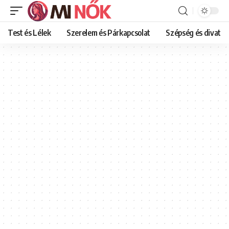
Test és Lélek
Szerelem és Párkapcsolat
Szépség és divat