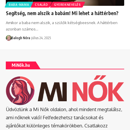
BABA-MAMA
CSALÁD
GYEREKNEVELÉS
Segítség, nem alszik a babám! Mi lehet a háttérben?
Amikor a baba nem alszik, a szülők kétségbeesnek. A háttérben
azonban számos
…
Balogh Nóra
július 24, 2025
MiNők.hu
Üdvözlünk a Mi Nők oldalon, ahol mindent megtalálsz,
ami nőknek való! Felfedezhetsz tanácsokat és
ajánlókat különleges témakörökben. Csatlakozz