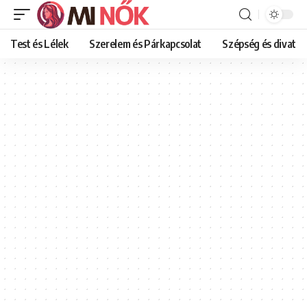
Test és Lélek
Szerelem és Párkapcsolat
Szépség és divat