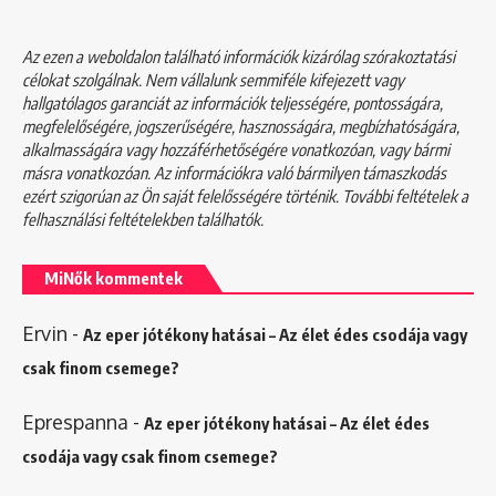
Az ezen a weboldalon található információk kizárólag szórakoztatási
célokat szolgálnak. Nem vállalunk semmiféle kifejezett vagy
hallgatólagos garanciát az információk teljességére, pontosságára,
megfelelőségére, jogszerűségére, hasznosságára, megbízhatóságára,
alkalmasságára vagy hozzáférhetőségére vonatkozóan, vagy bármi
másra vonatkozóan. Az információkra való bármilyen támaszkodás
ezért szigorúan az Ön saját felelősségére történik. További feltételek a
felhasználási feltételekben
találhatók.
MiNők kommentek
Ervin
-
Az eper jótékony hatásai – Az élet édes csodája vagy
csak finom csemege?
Eprespanna
-
Az eper jótékony hatásai – Az élet édes
csodája vagy csak finom csemege?