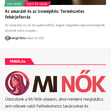
ÉLETMÓD
TEST ÉS LÉLEK
Az amaránt és az izomépítés: Természetes
fehérjeforrás
Az amaránt, ez az ősi gabonaféle, egyre nagyobb népszerűségnek
örvend, nem csupán
…
Balogh Nóra
május 26, 2025
MiNők.hu
Üdvözlünk a Mi Nők oldalon, ahol mindent megtalálsz,
ami nőknek való! Felfedezhetsz tanácsokat és