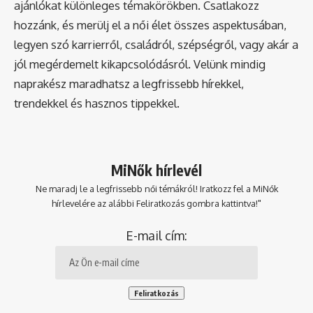
ajánlókat különleges témakörökben. Csatlakozz
hozzánk, és merülj el a női élet összes aspektusában,
legyen szó karrierről, családról, szépségről, vagy akár a
jól megérdemelt kikapcsolódásról. Velünk mindig
naprakész maradhatsz a legfrissebb hírekkel,
trendekkel és hasznos tippekkel.
MiNők hírlevél
Ne maradj le a legfrissebb női témákról! Iratkozz fel a MiNők
hírlevelére az alábbi Feliratkozás gombra kattintva!"
E-mail cím: