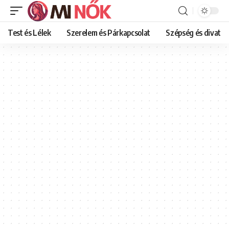
Test és Lélek
Szerelem és Párkapcsolat
Szépség és divat