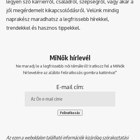
legyen szó karrierről, családról, szépségről, vagy akár a
jól megérdemelt kikapcsolódásról. Velünk mindig
naprakész maradhatsz a legfrissebb hírekkel,
trendekkel és hasznos tippekkel.
MiNők hírlevél
Ne maradj le a legfrissebb női témákról! Iratkozz fel a MiNők
hírlevelére az alábbi Feliratkozás gombra kattintva!"
E-mail cím:
Az ezen a weboldalon található információk kizárólag szórakoztatási