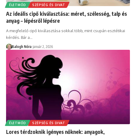
ÉLETMÓD
SZÉPSÉG ÉS DIVAT
Az ideális cipő kiválasztása: méret, szélesség, talp és
anyag – lépésről lépésre
A megfelelő cipő kiválasztása sokkal több, mint csupán esztétikai
kérdés. Bár a
…
Balogh Nóra
január 2, 2026
ÉLETMÓD
SZÉPSÉG ÉS DIVAT
Lores térdzoknik igényes nőknek: anyagok,