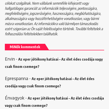
célokat szolgálnak. Nem vállalunk semmiféle kifejezett vagy
hallgatólagos garanciát az információk teljességére, pontosságára,
megfelelőségére, jogszerűségére, hasznosságára, megbízhatóságára,
alkalmasságára vagy hozzáférhetőségére vonatkozóan, vagy bármi
másra vonatkozóan. Az információkra való bármilyen támaszkodás
ezért szigorúan az Ön saját felelősségére történik. További feltételek a
felhasználási feltételekben
találhatók.
MiNők kommentek
Ervin
-
Az eper jótékony hatásai – Az élet édes csodája vagy
csak finom csemege?
Eprespanna
-
Az eper jótékony hatásai – Az élet édes
csodája vagy csak finom csemege?
Énvagyok
-
Az eper jótékony hatásai – Az élet édes csodája
vagy csak finom csemege?