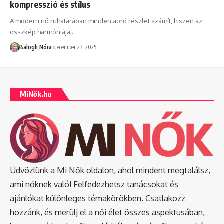
kompresszió és stílus
A modern nő ruhatárában minden apró részlet számít, hiszen az
összkép harmóniája
…
Balogh Nóra
december 23, 2025
MiNők.hu
Üdvözlünk a Mi Nők oldalon, ahol mindent megtalálsz,
ami nőknek való! Felfedezhetsz tanácsokat és
ajánlókat különleges témakörökben. Csatlakozz
hozzánk, és merülj el a női élet összes aspektusában,