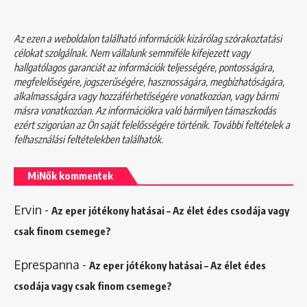
Az ezen a weboldalon található információk kizárólag szórakoztatási
célokat szolgálnak. Nem vállalunk semmiféle kifejezett vagy
hallgatólagos garanciát az információk teljességére, pontosságára,
megfelelőségére, jogszerűségére, hasznosságára, megbízhatóságára,
alkalmasságára vagy hozzáférhetőségére vonatkozóan, vagy bármi
másra vonatkozóan. Az információkra való bármilyen támaszkodás
ezért szigorúan az Ön saját felelősségére történik. További feltételek a
felhasználási feltételekben
találhatók.
MiNők kommentek
Ervin
-
Az eper jótékony hatásai – Az élet édes csodája vagy
csak finom csemege?
Eprespanna
-
Az eper jótékony hatásai – Az élet édes
csodája vagy csak finom csemege?