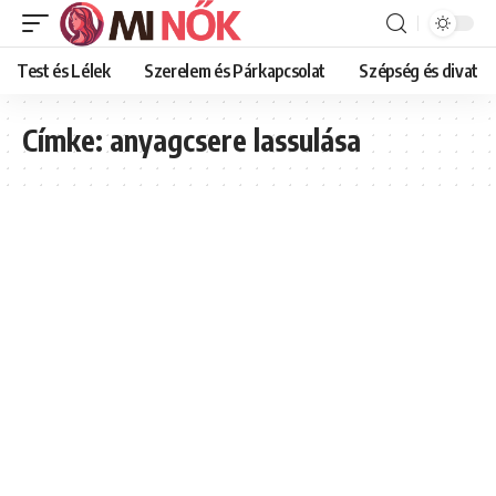
Test és Lélek
Szerelem és Párkapcsolat
Szépség és divat
Címke:
anyagcsere lassulása