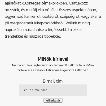
ajánlókat különleges témakörökben. Csatlakozz
hozzánk, és merülj el a női élet összes aspektusában,
legyen szó karrierről, családról, szépségről, vagy akár a
jól megérdemelt kikapcsolódásról. Velünk mindig
naprakész maradhatsz a legfrissebb hírekkel,
trendekkel és hasznos tippekkel.
MiNők hírlevél
Ne maradj le a legfrissebb női témákról! Iratkozz fel a MiNők
hírlevelére az alábbi Feliratkozás gombra kattintva!"
E-mail cím: