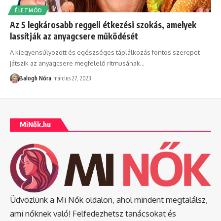
ÉLETMÓD
Az 5 legkárosabb reggeli étkezési szokás, amelyek
lassítják az anyagcsere működését
A kiegyensúlyozott és egészséges táplálkozás fontos szerepet
játszik az anyagcsere megfelelő ritmusának
…
Balogh Nóra
március 27, 2023
MiNők.hu
Üdvözlünk a Mi Nők oldalon, ahol mindent megtalálsz,
ami nőknek való! Felfedezhetsz tanácsokat és