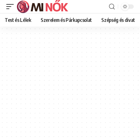
Test és Lélek
Szerelem és Párkapcsolat
Szépség és divat