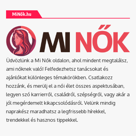
MiNők.hu
Üdvözlünk a Mi Nők oldalon, ahol mindent megtalálsz,
ami nőknek való! Felfedezhetsz tanácsokat és
ajánlókat különleges témakörökben. Csatlakozz
hozzánk, és merülj el a női élet összes aspektusában,
legyen szó karrierről, családról, szépségről, vagy akár a
jól megérdemelt kikapcsolódásról. Velünk mindig
naprakész maradhatsz a legfrissebb hírekkel,
trendekkel és hasznos tippekkel.