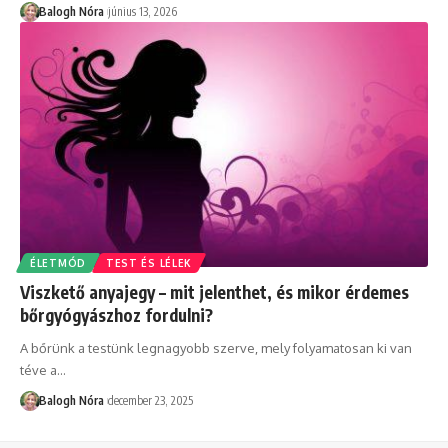
Balogh Nóra
június 13, 2026
ÉLETMÓD
TEST ÉS LÉLEK
Viszkető anyajegy – mit jelenthet, és mikor érdemes
bőrgyógyászhoz fordulni?
A bőrünk a testünk legnagyobb szerve, mely folyamatosan ki van
téve a
…
Balogh Nóra
december 23, 2025