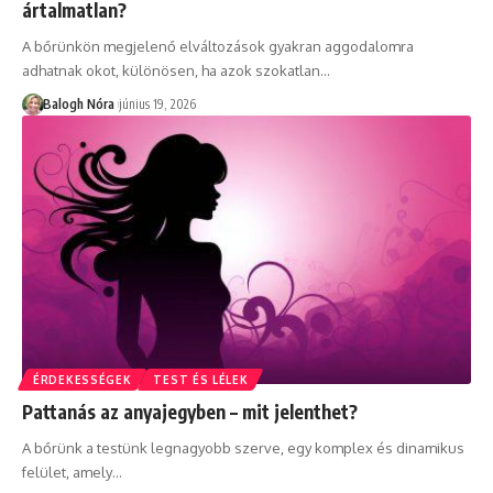
ártalmatlan?
A bőrünkön megjelenő elváltozások gyakran aggodalomra
adhatnak okot, különösen, ha azok szokatlan
…
Balogh Nóra
június 19, 2026
ÉRDEKESSÉGEK
TEST ÉS LÉLEK
Pattanás az anyajegyben – mit jelenthet?
A bőrünk a testünk legnagyobb szerve, egy komplex és dinamikus
felület, amely
…