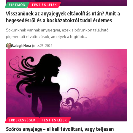
ÉLETMÓD
TEST ÉS LÉLEK
Visszanőnek az anyajegyek eltávolítás után? Amit a
hegesedésről és a kockázatokról tudni érdemes
Sokunknak vannak anyajegyei, ezek a bőrünkön található
pigmentált elváltozások, amelyek a legtöbb
…
Balogh Nóra
július 29, 2026
ÉRDEKESSÉGEK
TEST ÉS LÉLEK
Szőrös anyajegy – el kell távolítani, vagy teljesen