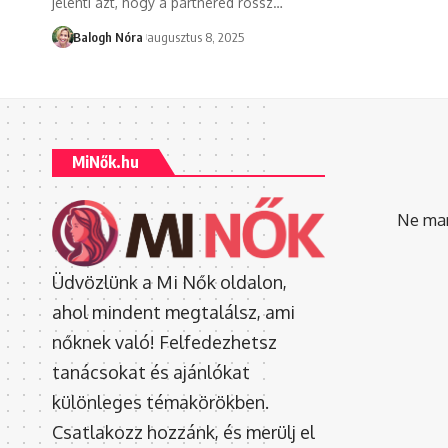
jelenti azt, hogy a partnered rossz
…
Balogh Nóra
augusztus 8, 2025
MiNők.hu
Ne mara
Üdvözlünk a Mi Nők oldalon,
ahol mindent megtalálsz, ami
nőknek való! Felfedezhetsz
tanácsokat és ajánlókat
különleges témakörökben.
Csatlakozz hozzánk, és merülj el