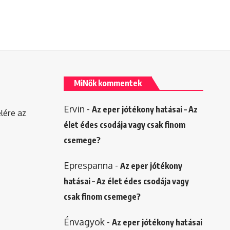
MiNők kommentek
Ervin
-
Az eper jótékony hatásai – Az
elére az
élet édes csodája vagy csak finom
csemege?
Eprespanna
-
Az eper jótékony
hatásai – Az élet édes csodája vagy
csak finom csemege?
Énvagyok
-
Az eper jótékony hatásai