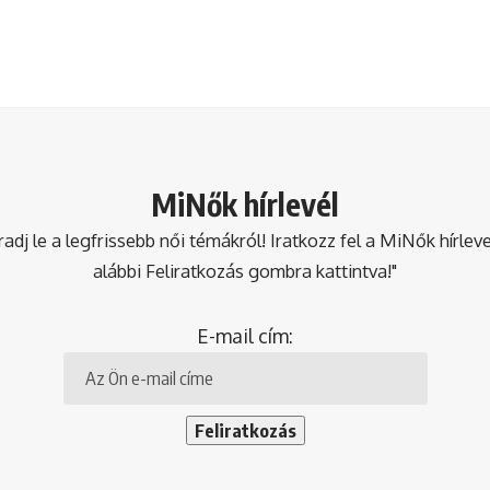
MiNők hírlevél
dj le a legfrissebb női témákról! Iratkozz fel a MiNők hírlev
alábbi Feliratkozás gombra kattintva!"
E-mail cím: