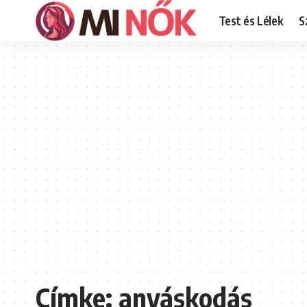
Test és Lélek
S
Címke:
anyáskodás