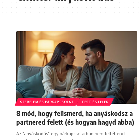
SZERELEM ÉS PÁRKAPCSOLAT
TEST ÉS LÉLEK
8 mód, hogy felismerd, ha anyáskodsz a
partnered felett (és hogyan hagyd abba)
Az "anyáskodás" egy párkapcsolatban nem feltétlenül