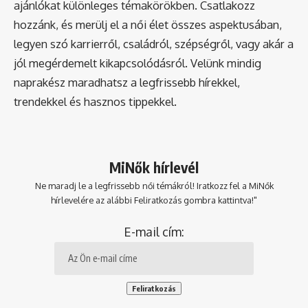
ajánlókat különleges témakörökben. Csatlakozz
hozzánk, és merülj el a női élet összes aspektusában,
legyen szó karrierről, családról, szépségről, vagy akár a
jól megérdemelt kikapcsolódásról. Velünk mindig
naprakész maradhatsz a legfrissebb hírekkel,
trendekkel és hasznos tippekkel.
MiNők hírlevél
Ne maradj le a legfrissebb női témákról! Iratkozz fel a MiNők
hírlevelére az alábbi Feliratkozás gombra kattintva!"
E-mail cím: