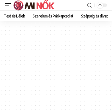
Test és Lélek
Szerelem és Párkapcsolat
Szépség és divat