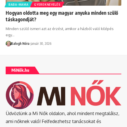
BABA-MAMA
GYEREKNEVELÉS
Hogyan oldotta meg egy magyar anyuka minden szülő
táskagondját?
Minden szülő ismeri azt az érzést, amikor a házból való kilépés
egy
…
Balogh Nóra
január 30, 2026
MiNők.hu
Üdvözlünk a Mi Nők oldalon, ahol mindent megtalálsz,
ami nőknek való! Felfedezhetsz tanácsokat és