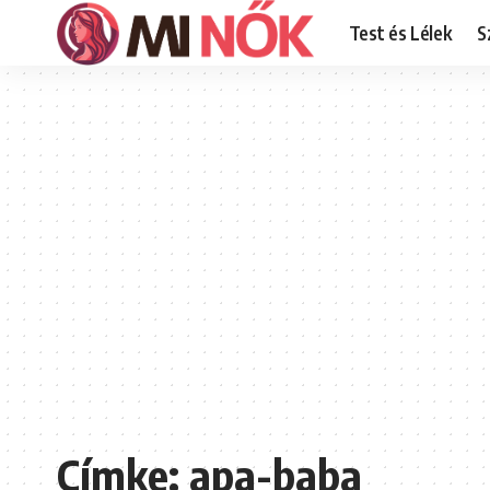
Test és Lélek
S
Címke:
apa-baba