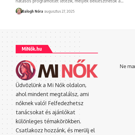
hatásos programötlet létezik, melyek beilleszthetők a
…
Balogh Nóra
augusztus 27, 2025
MiNők.hu
Ne mara
Üdvözlünk a Mi Nők oldalon,
ahol mindent megtalálsz, ami
nőknek való! Felfedezhetsz
tanácsokat és ajánlókat
különleges témakörökben.
Csatlakozz hozzánk, és merülj el