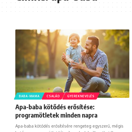
BABA-MAMA
CSALÁD
GYEREKNEVELÉS
Apa-baba kötődés erősítése:
programötletek minden napra
Apa-baba kötődés erősítésére rengeteg egyszerű, mégis