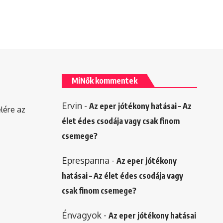
MiNők kommentek
Ervin
-
Az eper jótékony hatásai – Az
elére az
élet édes csodája vagy csak finom
csemege?
Eprespanna
-
Az eper jótékony
hatásai – Az élet édes csodája vagy
csak finom csemege?
Énvagyok
-
Az eper jótékony hatásai