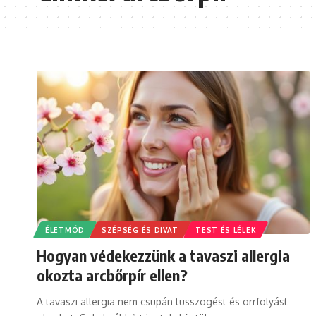
ÉLETMÓD
SZÉPSÉG ÉS DIVAT
TEST ÉS LÉLEK
Hogyan védekezzünk a tavaszi allergia
okozta arcbőrpír ellen?
A tavaszi allergia nem csupán tüsszögést és orrfolyást