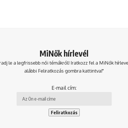
MiNők hírlevél
dj le a legfrissebb női témákról! Iratkozz fel a MiNők hírlev
alábbi Feliratkozás gombra kattintva!"
E-mail cím: