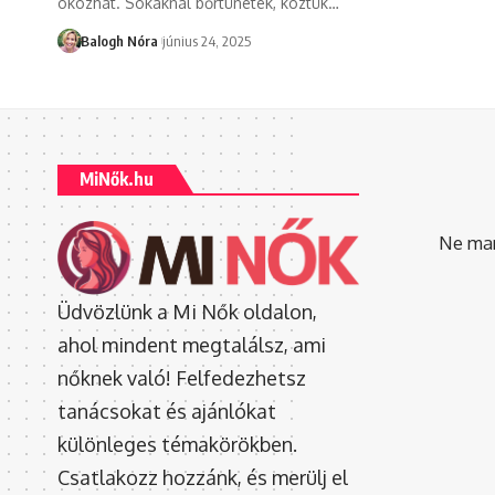
okozhat. Sokaknál bőrtünetek, köztük
…
Balogh Nóra
június 24, 2025
MiNők.hu
Ne mara
Üdvözlünk a Mi Nők oldalon,
ahol mindent megtalálsz, ami
nőknek való! Felfedezhetsz
tanácsokat és ajánlókat
különleges témakörökben.
Csatlakozz hozzánk, és merülj el