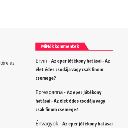
MiNők kommentek
Ervin
-
Az eper jótékony hatásai – Az
elére az
élet édes csodája vagy csak finom
csemege?
Eprespanna
-
Az eper jótékony
hatásai – Az élet édes csodája vagy
csak finom csemege?
Énvagyok
-
Az eper jótékony hatásai