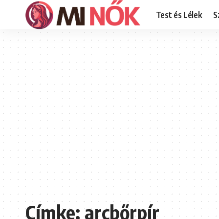
Test és Lélek
S
Címke:
arcbőrpír