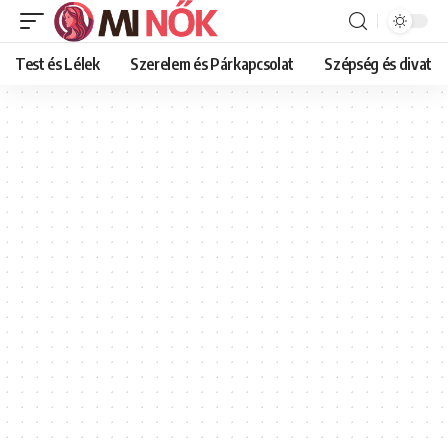
Test és Lélek
Szerelem és Párkapcsolat
Szépség és divat