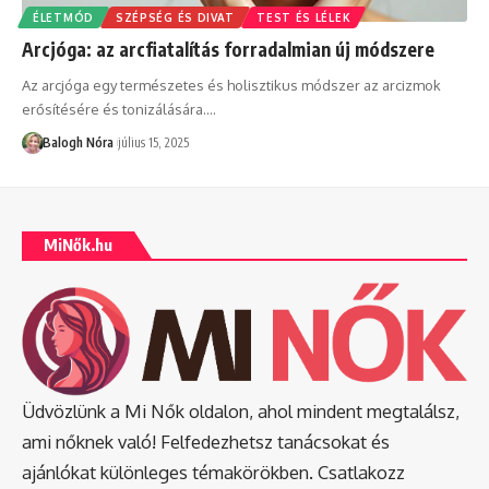
ÉLETMÓD
SZÉPSÉG ÉS DIVAT
TEST ÉS LÉLEK
Arcjóga: az arcfiatalítás forradalmian új módszere
Az arcjóga egy természetes és holisztikus módszer az arcizmok
erősítésére és tonizálására.
…
Balogh Nóra
július 15, 2025
MiNők.hu
Üdvözlünk a Mi Nők oldalon, ahol mindent megtalálsz,
ami nőknek való! Felfedezhetsz tanácsokat és
ajánlókat különleges témakörökben. Csatlakozz