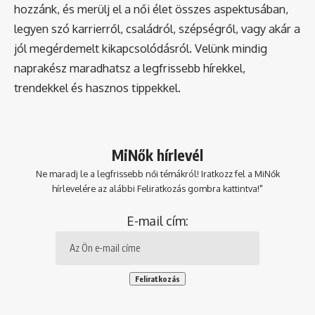
hozzánk, és merülj el a női élet összes aspektusában,
legyen szó karrierről, családról, szépségről, vagy akár a
jól megérdemelt kikapcsolódásról. Velünk mindig
naprakész maradhatsz a legfrissebb hírekkel,
trendekkel és hasznos tippekkel.
MiNők hírlevél
Ne maradj le a legfrissebb női témákról! Iratkozz fel a MiNők
hírlevelére az alábbi Feliratkozás gombra kattintva!"
E-mail cím: