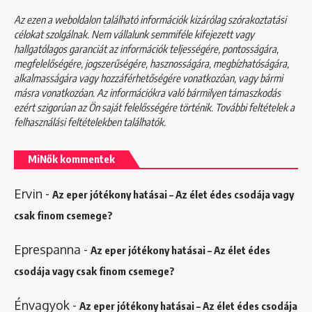
Az ezen a weboldalon található információk kizárólag szórakoztatási
célokat szolgálnak. Nem vállalunk semmiféle kifejezett vagy
hallgatólagos garanciát az információk teljességére, pontosságára,
megfelelőségére, jogszerűségére, hasznosságára, megbízhatóságára,
alkalmasságára vagy hozzáférhetőségére vonatkozóan, vagy bármi
másra vonatkozóan. Az információkra való bármilyen támaszkodás
ezért szigorúan az Ön saját felelősségére történik. További feltételek a
felhasználási feltételekben
találhatók.
MiNők kommentek
Ervin
-
Az eper jótékony hatásai – Az élet édes csodája vagy
csak finom csemege?
Eprespanna
-
Az eper jótékony hatásai – Az élet édes
csodája vagy csak finom csemege?
Énvagyok
-
Az eper jótékony hatásai – Az élet édes csodája