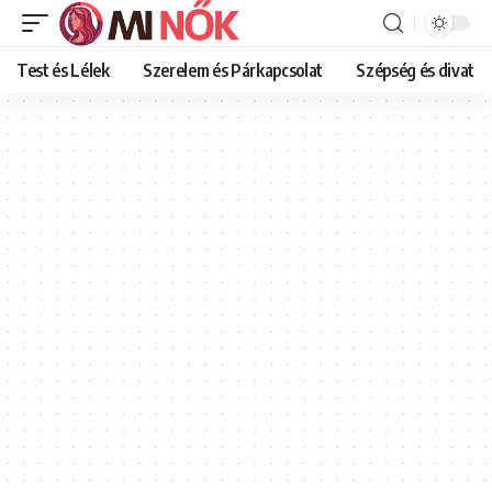
Test és Lélek
Szerelem és Párkapcsolat
Szépség és divat