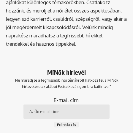
ajánlókat különleges témakörökben. Csatlakozz
hozzánk, és merülj el a női élet összes aspektusában,
legyen szó karrierről, családról, szépségről, vagy akár a
jól megérdemelt kikapcsolódásról. Velünk mindig
naprakész maradhatsz a legfrissebb hírekkel,
trendekkel és hasznos tippekkel.
MiNők hírlevél
Ne maradj le a legfrissebb női témákról! Iratkozz fel a MiNők
hírlevelére az alábbi Feliratkozás gombra kattintva!"
E-mail cím: