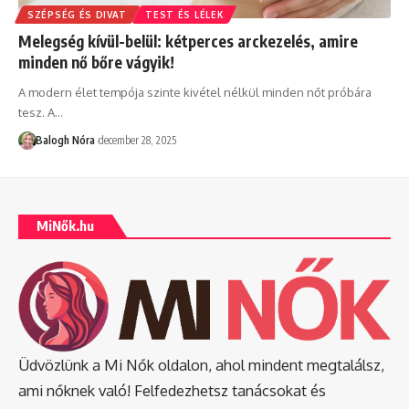
SZÉPSÉG ÉS DIVAT
TEST ÉS LÉLEK
Melegség kívül-belül: kétperces arckezelés, amire
minden nő bőre vágyik!
A modern élet tempója szinte kivétel nélkül minden nőt próbára
tesz. A
…
Balogh Nóra
december 28, 2025
MiNők.hu
Üdvözlünk a Mi Nők oldalon, ahol mindent megtalálsz,
ami nőknek való! Felfedezhetsz tanácsokat és