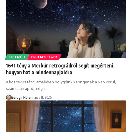
ÉLETMÓD
ÉRDEKESSÉGEK
16+1 tény a Merkúr retrográdról segít megérteni,
hogyan hat a mindennapjaidra
A kozmikus tánc, amelyben bolygóink keringenek a Nap körül,
számtalan apró, mégis
…
Balogh Nóra
május 11, 2026