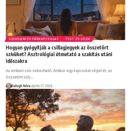
SZERELEM ÉS PÁRKAPCSOLAT
TEST ÉS LÉLEK
Hogyan gyógyítják a csillagjegyek az összetört
szívüket? Asztrológiai útmutató a szakítás utáni
időszakra
Az emberi szív sebezhető. Amikor egy kapcsolat véget ér, az
összetört szív
…
Balogh Nóra
április 27, 2026