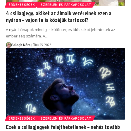
ÉRDEKESSÉGEK
SZERELEM ÉS PÁRKAPCSOLAT
4 csillagjegy, akiket az álmaik vezérelnek ezen a
nyáron – vajon te is közéjük tartozol?
A nyári hónapok mindig is különleges időszakot jelentettek az
emberiség számára. A
…
Balogh Nóra
július 25, 2026
ÉRDEKESSÉGEK
SZERELEM ÉS PÁRKAPCSOLAT
Ezek a csillagjegyek felejthetetlenek – nehéz tovább