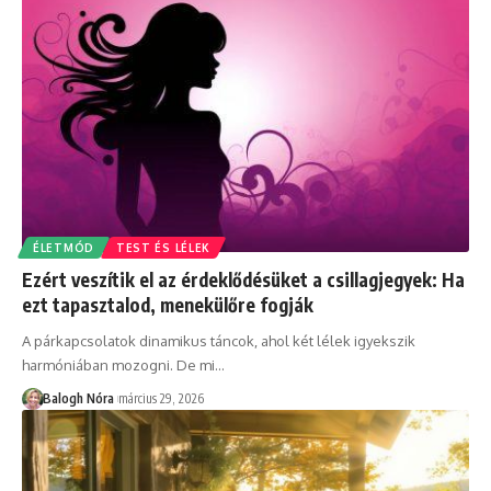
ÉLETMÓD
TEST ÉS LÉLEK
Ezért veszítik el az érdeklődésüket a csillagjegyek: Ha
ezt tapasztalod, menekülőre fogják
A párkapcsolatok dinamikus táncok, ahol két lélek igyekszik
harmóniában mozogni. De mi
…
Balogh Nóra
március 29, 2026