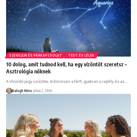
SZERELEM ÉS PÁRKAPCSOLAT
TEST ÉS LÉLEK
10 dolog, amit tudnod kell, ha egy vízöntőt szeretsz –
Asztrológia nőknek
A Vízöntő jegy szülötte, különösen a férfi, gyakran a rejtély és az
…
Balogh Nóra
július 2, 2026