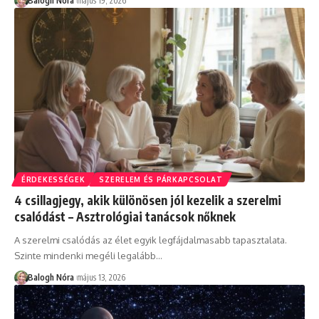
Balogh Nóra
május 19, 2026
ÉRDEKESSÉGEK
SZERELEM ÉS PÁRKAPCSOLAT
4 csillagjegy, akik különösen jól kezelik a szerelmi
csalódást – Asztrológiai tanácsok nőknek
A szerelmi csalódás az élet egyik legfájdalmasabb tapasztalata.
Szinte mindenki megéli legalább
…
Balogh Nóra
május 13, 2026