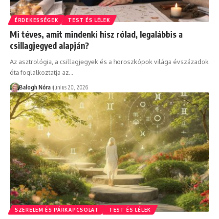
ÉRDEKESSÉGEK
TEST ÉS LÉLEK
Mi téves, amit mindenki hisz rólad, legalábbis a
csillagjegyed alapján?
Az asztrológia, a csillagjegyek és a horoszkópok világa évszázadok
óta foglalkoztatja az
…
Balogh Nóra
június 20, 2026
SZERELEM ÉS PÁRKAPCSOLAT
TEST ÉS LÉLEK