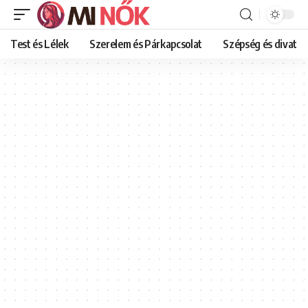
Test és Lélek
Szerelem és Párkapcsolat
Szépség és divat