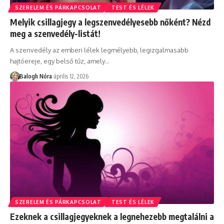
SZERELEM ÉS PÁRKAPCSOLAT
TEST ÉS LÉLEK
Melyik csillagjegy a legszenvedélyesebb nőként? Nézd
meg a szenvedély-listát!
A szenvedély az emberi lélek legmélyebb, legizgalmasabb
hajtóereje, egy belső tűz, amely
…
Balogh Nóra
április 12, 2026
SZERELEM ÉS PÁRKAPCSOLAT
TEST ÉS LÉLEK
Ezeknek a csillagjegyeknek a legnehezebb megtalálni a