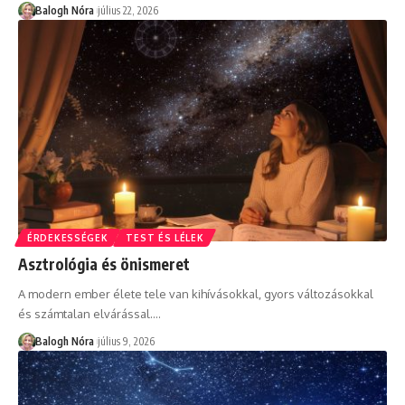
Balogh Nóra
július 22, 2026
ÉRDEKESSÉGEK
TEST ÉS LÉLEK
Asztrológia és önismeret
A modern ember élete tele van kihívásokkal, gyors változásokkal
és számtalan elvárással.
…
Balogh Nóra
július 9, 2026