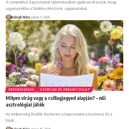
A romantikus kapcsolatok labirintusában gyakran érezzük, hogy
ugyanazokba a falakba ütközünk, ugyanazokat
…
Balogh Nóra
június 5, 2026
ÉRDEKESSÉGEK
SZERELEM ÉS PÁRKAPCSOLAT
Milyen virág vagy a csillagjegyed alapján? – női
asztrológiai játék
Az emberiség ősidők óta keresi a kapcsolatot a kozmosz és a
földi
…