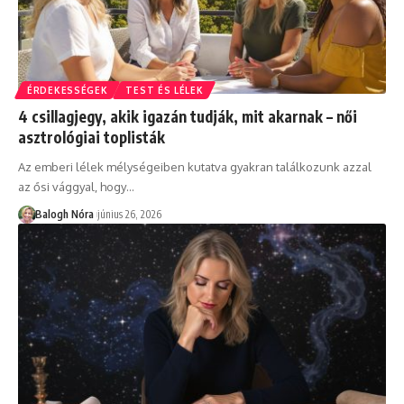
ÉRDEKESSÉGEK
TEST ÉS LÉLEK
4 csillagjegy, akik igazán tudják, mit akarnak – női
asztrológiai toplisták
Az emberi lélek mélységeiben kutatva gyakran találkozunk azzal
az ősi vággyal, hogy
…
Balogh Nóra
június 26, 2026