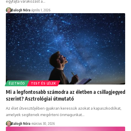
egyfajta várakozást a
…
Balogh Nóra
április 1, 2026
ÉLETMÓD
TEST ÉS LÉLEK
Mi a legfontosabb számodra az életben a csillagjegyed
szerint? Asztrológiai útmutató
Az élet útvesztőjében gyakran keressük azokat a kapaszkodókat,
amelyek segítenek megérteni önmagunkat
…
Balogh Nóra
március 30, 2026