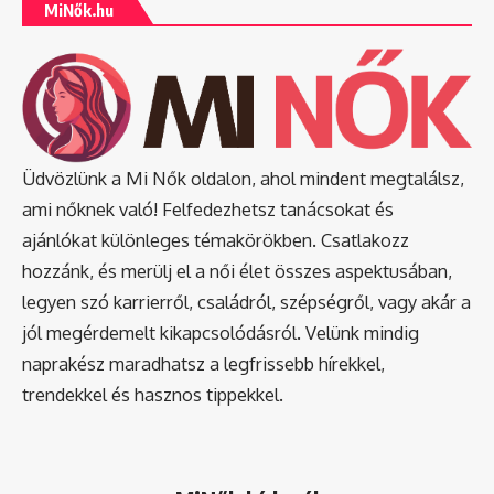
MiNők.hu
Üdvözlünk a Mi Nők oldalon, ahol mindent megtalálsz,
ami nőknek való! Felfedezhetsz tanácsokat és
ajánlókat különleges témakörökben. Csatlakozz
hozzánk, és merülj el a női élet összes aspektusában,
legyen szó karrierről, családról, szépségről, vagy akár a
jól megérdemelt kikapcsolódásról. Velünk mindig
naprakész maradhatsz a legfrissebb hírekkel,
trendekkel és hasznos tippekkel.