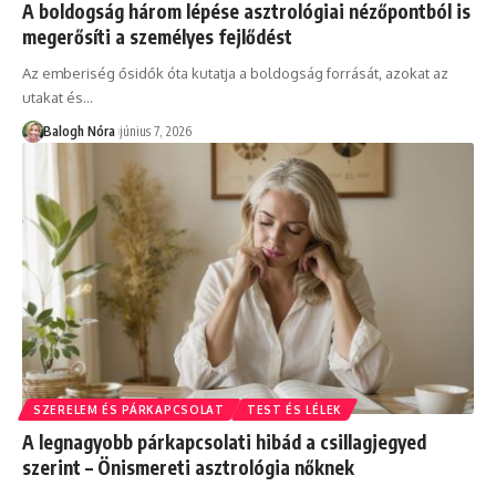
A boldogság három lépése asztrológiai nézőpontból is
megerősíti a személyes fejlődést
Az emberiség ősidők óta kutatja a boldogság forrását, azokat az
utakat és
…
Balogh Nóra
június 7, 2026
SZERELEM ÉS PÁRKAPCSOLAT
TEST ÉS LÉLEK
A legnagyobb párkapcsolati hibád a csillagjegyed
szerint – Önismereti asztrológia nőknek