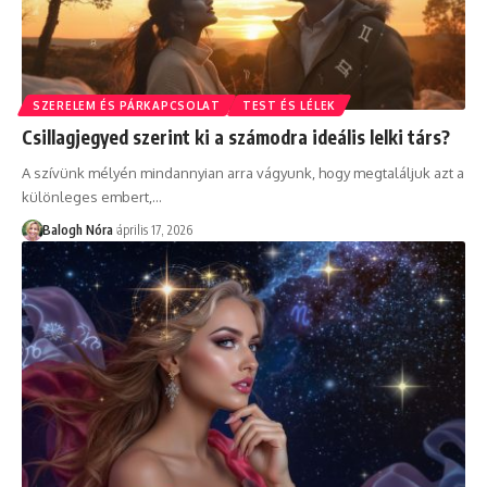
SZERELEM ÉS PÁRKAPCSOLAT
TEST ÉS LÉLEK
Csillagjegyed szerint ki a számodra ideális lelki társ?
A szívünk mélyén mindannyian arra vágyunk, hogy megtaláljuk azt a
különleges embert,
…
Balogh Nóra
április 17, 2026