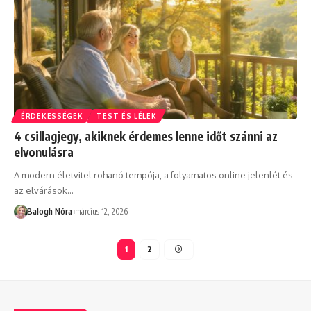
ÉRDEKESSÉGEK
TEST ÉS LÉLEK
4 csillagjegy, akiknek érdemes lenne időt szánni az
elvonulásra
A modern életvitel rohanó tempója, a folyamatos online jelenlét és
az elvárások
…
Balogh Nóra
március 12, 2026
1
2