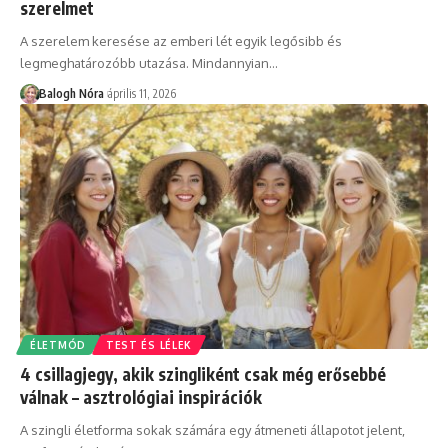
szerelmet
A szerelem keresése az emberi lét egyik legősibb és
legmeghatározóbb utazása. Mindannyian
…
Balogh Nóra
április 11, 2026
ÉLETMÓD
TEST ÉS LÉLEK
4 csillagjegy, akik szingliként csak még erősebbé
válnak – asztrológiai inspirációk
A szingli életforma sokak számára egy átmeneti állapotot jelent,