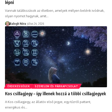
lépni
Vannak találkozások az életben, amelyek mélyen belénk ivódnak,
olyan nyomot hagynak, amit
…
Balogh Nóra
július 24, 2026
ÉRDEKESSÉGEK
SZERELEM ÉS PÁRKAPCSOLAT
Kos csillagjegy – így illenek hozzá a többi csillagjegyek
A Kos csillagjegy, az állatöv első jegye, egy tűzről pattant,
energikus és
…