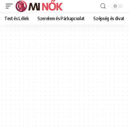
Test és Lélek
Szerelem és Párkapcsolat
Szépség és divat