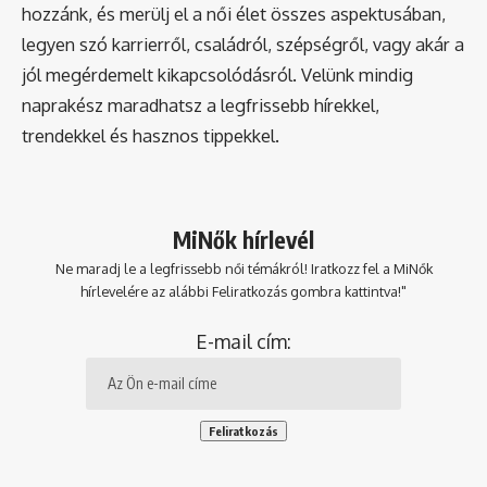
hozzánk, és merülj el a női élet összes aspektusában,
legyen szó karrierről, családról, szépségről, vagy akár a
jól megérdemelt kikapcsolódásról. Velünk mindig
naprakész maradhatsz a legfrissebb hírekkel,
trendekkel és hasznos tippekkel.
MiNők hírlevél
Ne maradj le a legfrissebb női témákról! Iratkozz fel a MiNők
hírlevelére az alábbi Feliratkozás gombra kattintva!"
E-mail cím: