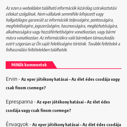
Az ezen a weboldalon található információk kizárólag szórakoztatási
célokat szolgálnak. Nem vállalunk semmiféle kifejezett vagy
hallgatólagos garanciát az információk teljességére, pontosságára,
megfelelőségére, jogszerűségére, hasznosságára, megbízhatóságára,
alkalmasságára vagy hozzáférhetőségére vonatkozóan, vagy bármi
másra vonatkozóan. Az információkra való bármilyen támaszkodás
ezért szigorúan az Ön saját felelősségére történik. További feltételek a
felhasználási feltételekben
találhatók.
MiNők kommentek
Ervin
-
Az eper jótékony hatásai – Az élet édes csodája vagy
csak finom csemege?
Eprespanna
-
Az eper jótékony hatásai – Az élet édes
csodája vagy csak finom csemege?
Énvagyok
-
Az eper jótékony hatásai – Az élet édes csodája