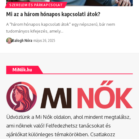
SZERELEM ÉS PÁRKAPCSOLAT
Mi az a három hónapos kapcsolati átok?
A "három hónapos kapcsolati átok" egy népszerű, bár nem
tudományos kifejezés, amely
…
Balogh Nóra
május 26, 2025
MiNők.hu
Üdvözlünk a Mi Nők oldalon, ahol mindent megtalálsz,
ami nőknek való! Felfedezhetsz tanácsokat és
ajánlókat különleges témakörökben. Csatlakozz