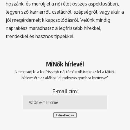
hozzánk, és merülj el a női élet összes aspektusában,
legyen szó karrierről, családról, szépségről, vagy akár a
jól megérdemelt kikapcsolódásról. Velünk mindig
naprakész maradhatsz a legfrissebb hírekkel,
trendekkel és hasznos tippekkel.
MiNők hírlevél
Ne maradj le a legfrissebb női témákról! Iratkozz fel a MiNők
hírlevelére az alábbi Feliratkozás gombra kattintva!"
E-mail cím: