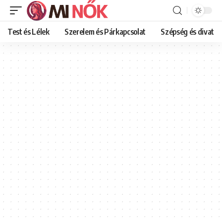
Test és Lélek
Szerelem és Párkapcsolat
Szépség és divat