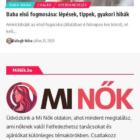
BABA-MAMA
CSALÁD
GYEREKNEVELÉS
Baba első fogmosása: lépések, tippek, gyakori hibák
Amint kibújik az első fogacska (általában 6 hónapos kor körül), el
kell
…
Balogh Nóra
július 25, 2025
MiNők.hu
Üdvözlünk a Mi Nők oldalon, ahol mindent megtalálsz,
ami nőknek való! Felfedezhetsz tanácsokat és
ajánlókat különleges témakörökben. Csatlakozz