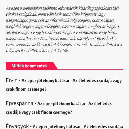
Az ezen a weboldalon található információk kizárólag szórakoztatási
célokat szolgálnak. Nem vállalunk semmiféle kifejezett vagy
hallgatólagos garanciát az információk teljességére, pontosságára,
megfelelőségére, jogszerűségére, hasznosságára, megbízhatóságára,
alkalmasságára vagy hozzáférhetőségére vonatkozóan, vagy bármi
másra vonatkozóan. Az információkra való bármilyen támaszkodás
ezért szigorúan az Ön saját felelősségére történik. További feltételek a
felhasználási feltételekben
találhatók.
MiNők kommentek
Ervin
-
Az eper jótékony hatásai – Az élet édes csodája vagy
csak finom csemege?
Eprespanna
-
Az eper jótékony hatásai – Az élet édes
csodája vagy csak finom csemege?
Énvagyok
-
Az eper jótékony hatásai – Az élet édes csodája