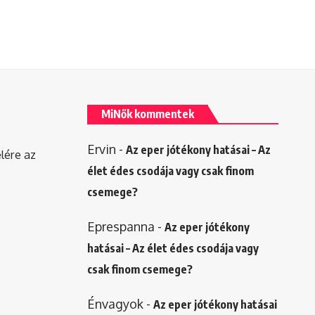
MiNők kommentek
Ervin
-
Az eper jótékony hatásai – Az
elére az
élet édes csodája vagy csak finom
csemege?
Eprespanna
-
Az eper jótékony
hatásai – Az élet édes csodája vagy
csak finom csemege?
Énvagyok
-
Az eper jótékony hatásai