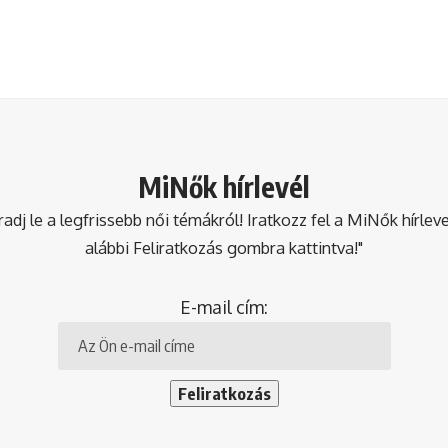
MiNők hírlevél
dj le a legfrissebb női témákról! Iratkozz fel a MiNők hírlev
alábbi Feliratkozás gombra kattintva!"
E-mail cím: