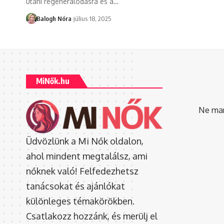
utáni regenerálódásra és a
…
Balogh Nóra
július 18, 2025
MiNők.hu
Ne mara
Üdvözlünk a Mi Nők oldalon,
ahol mindent megtalálsz, ami
nőknek való! Felfedezhetsz
tanácsokat és ajánlókat
különleges témakörökben.
Csatlakozz hozzánk, és merülj el