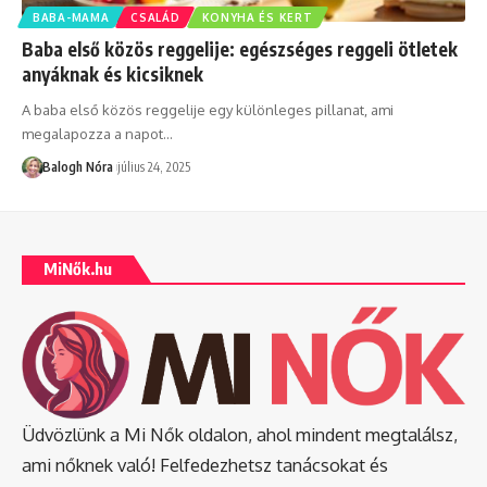
BABA-MAMA
CSALÁD
KONYHA ÉS KERT
Baba első közös reggelije: egészséges reggeli ötletek
anyáknak és kicsiknek
A baba első közös reggelije egy különleges pillanat, ami
megalapozza a napot
…
Balogh Nóra
július 24, 2025
MiNők.hu
Üdvözlünk a Mi Nők oldalon, ahol mindent megtalálsz,
ami nőknek való! Felfedezhetsz tanácsokat és