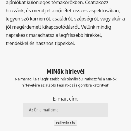
ajánlókat különleges témakörökben. Csatlakozz
hozzánk, és merülj el a női élet összes aspektusában,
legyen szó karrierről, családról, szépségről, vagy akár a
jól megérdemelt kikapcsolódásról. Velünk mindig
naprakész maradhatsz a legfrissebb hírekkel,
trendekkel és hasznos tippekkel.
MiNők hírlevél
Ne maradj le a legfrissebb női témákról! Iratkozz fel a MiNők
hírlevelére az alábbi Feliratkozás gombra kattintva!"
E-mail cím: