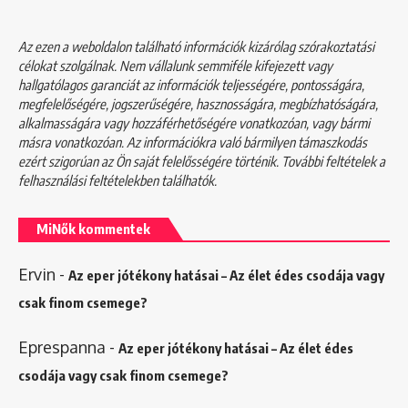
Az ezen a weboldalon található információk kizárólag szórakoztatási
célokat szolgálnak. Nem vállalunk semmiféle kifejezett vagy
hallgatólagos garanciát az információk teljességére, pontosságára,
megfelelőségére, jogszerűségére, hasznosságára, megbízhatóságára,
alkalmasságára vagy hozzáférhetőségére vonatkozóan, vagy bármi
másra vonatkozóan. Az információkra való bármilyen támaszkodás
ezért szigorúan az Ön saját felelősségére történik. További feltételek a
felhasználási feltételekben
találhatók.
MiNők kommentek
Ervin
-
Az eper jótékony hatásai – Az élet édes csodája vagy
csak finom csemege?
Eprespanna
-
Az eper jótékony hatásai – Az élet édes
csodája vagy csak finom csemege?