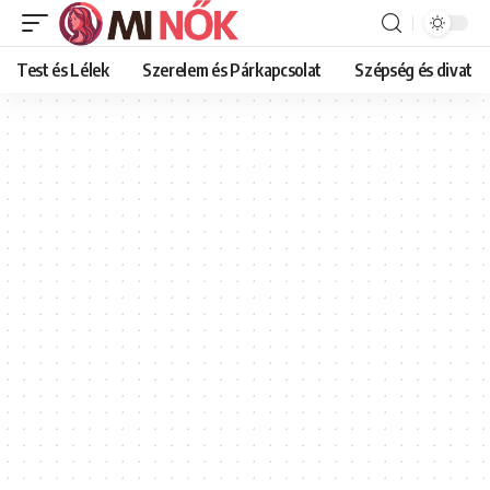
Test és Lélek
Szerelem és Párkapcsolat
Szépség és divat