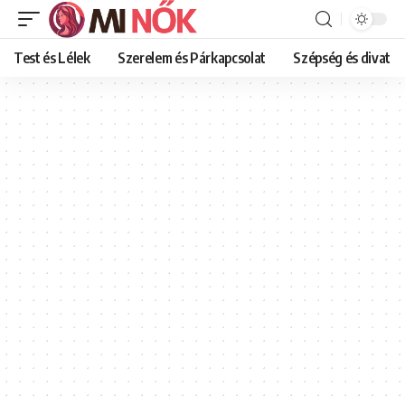
Test és Lélek
Szerelem és Párkapcsolat
Szépség és divat