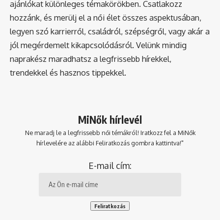
ajánlókat különleges témakörökben. Csatlakozz
hozzánk, és merülj el a női élet összes aspektusában,
legyen szó karrierről, családról, szépségről, vagy akár a
jól megérdemelt kikapcsolódásról. Velünk mindig
naprakész maradhatsz a legfrissebb hírekkel,
trendekkel és hasznos tippekkel.
MiNők hírlevél
Ne maradj le a legfrissebb női témákról! Iratkozz fel a MiNők
hírlevelére az alábbi Feliratkozás gombra kattintva!"
E-mail cím: