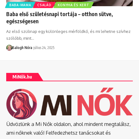
BABA-MAMA
CSALÁD
KONYHA ÉS KERT
Baba első születésnapi tortája – otthon sütve,
egészségesen
Az első szülinap egy különleges mérföldkő, és mi lehetne szívhez
szólóbb, mint
…
Balogh Nóra
július 24, 2025
MiNők.hu
Üdvözlünk a Mi Nők oldalon, ahol mindent megtalálsz,
ami nőknek való! Felfedezhetsz tanácsokat és