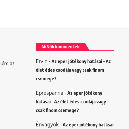
MiNők kommentek
Ervin
-
Az eper jótékony hatásai – Az
elére az
élet édes csodája vagy csak finom
csemege?
Eprespanna
-
Az eper jótékony
hatásai – Az élet édes csodája vagy
csak finom csemege?
Énvagyok
-
Az eper jótékony hatásai