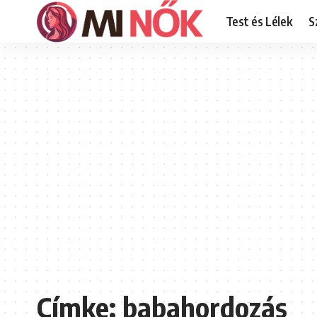
Test és Lélek
S
Címke:
babahordozás