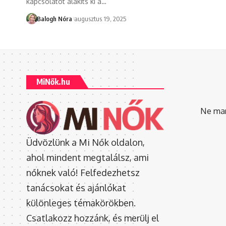
kapcsolatot alakíts ki a
…
Balogh Nóra
augusztus 19, 2025
MiNők.hu
Ne mara
Üdvözlünk a Mi Nők oldalon,
ahol mindent megtalálsz, ami
nőknek való! Felfedezhetsz
tanácsokat és ajánlókat
különleges témakörökben.
Csatlakozz hozzánk, és merülj el