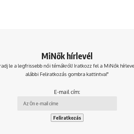
MiNők hírlevél
dj le a legfrissebb női témákról! Iratkozz fel a MiNők hírlev
alábbi Feliratkozás gombra kattintva!"
E-mail cím: