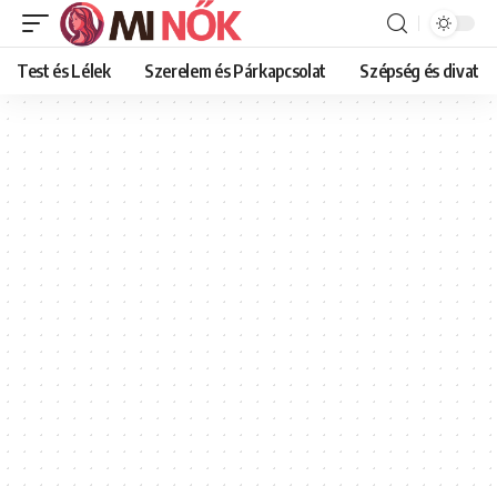
Test és Lélek
Szerelem és Párkapcsolat
Szépség és divat