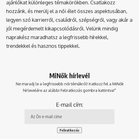
ajánlókat különleges témakörökben. Csatlakozz
hozzánk, és merülj el a női élet összes aspektusában,
legyen szó karrierről, családról, szépségről, vagy akár a
jól megérdemelt kikapcsolódásról. Velünk mindig
naprakész maradhatsz a legfrissebb hírekkel,
trendekkel és hasznos tippekkel.
MiNők hírlevél
Ne maradj le a legfrissebb női témákról! Iratkozz fel a MiNők
hírlevelére az alábbi Feliratkozás gombra kattintva!"
E-mail cím: