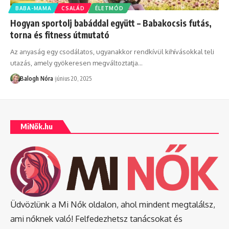
BABA-MAMA
CSALÁD
ÉLETMÓD
Hogyan sportolj babáddal együtt – Babakocsis futás,
torna és fitness útmutató
Az anyaság egy csodálatos, ugyanakkor rendkívül kihívásokkal teli
utazás, amely gyökeresen megváltoztatja
…
Balogh Nóra
június 20, 2025
MiNők.hu
Üdvözlünk a Mi Nők oldalon, ahol mindent megtalálsz,
ami nőknek való! Felfedezhetsz tanácsokat és