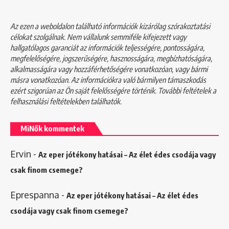
Az ezen a weboldalon található információk kizárólag szórakoztatási
célokat szolgálnak. Nem vállalunk semmiféle kifejezett vagy
hallgatólagos garanciát az információk teljességére, pontosságára,
megfelelőségére, jogszerűségére, hasznosságára, megbízhatóságára,
alkalmasságára vagy hozzáférhetőségére vonatkozóan, vagy bármi
másra vonatkozóan. Az információkra való bármilyen támaszkodás
ezért szigorúan az Ön saját felelősségére történik. További feltételek a
felhasználási feltételekben
találhatók.
MiNők kommentek
Ervin
-
Az eper jótékony hatásai – Az élet édes csodája vagy
csak finom csemege?
Eprespanna
-
Az eper jótékony hatásai – Az élet édes
csodája vagy csak finom csemege?