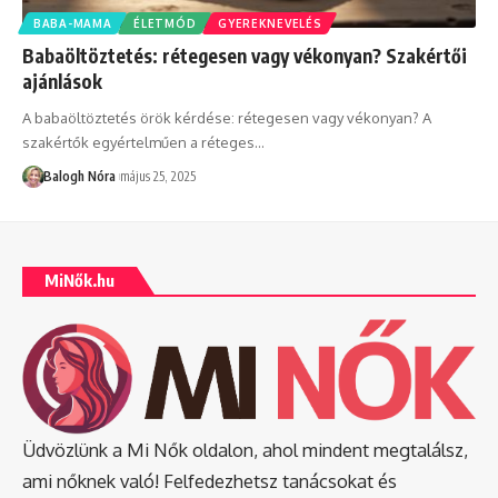
BABA-MAMA
ÉLETMÓD
GYEREKNEVELÉS
Babaöltöztetés: rétegesen vagy vékonyan? Szakértői
ajánlások
A babaöltöztetés örök kérdése: rétegesen vagy vékonyan? A
szakértők egyértelműen a réteges
…
Balogh Nóra
május 25, 2025
MiNők.hu
Üdvözlünk a Mi Nők oldalon, ahol mindent megtalálsz,
ami nőknek való! Felfedezhetsz tanácsokat és