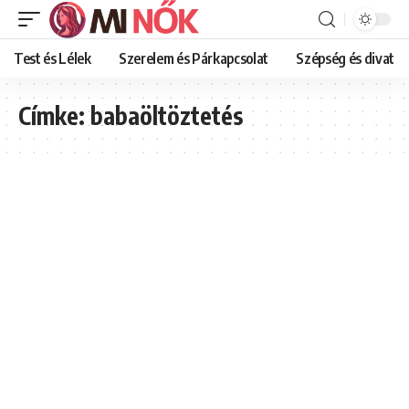
Test és Lélek
Szerelem és Párkapcsolat
Szépség és divat
Címke:
babaöltöztetés