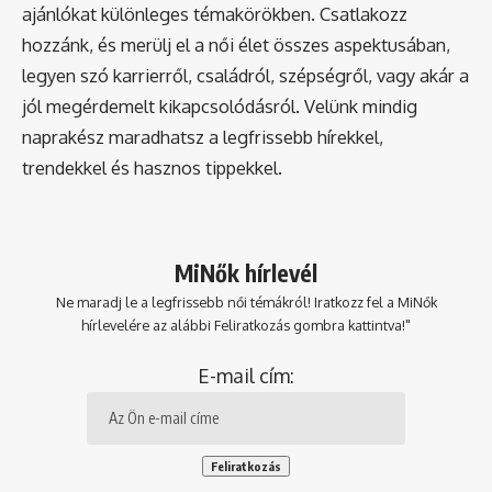
ajánlókat különleges témakörökben. Csatlakozz
hozzánk, és merülj el a női élet összes aspektusában,
legyen szó karrierről, családról, szépségről, vagy akár a
jól megérdemelt kikapcsolódásról. Velünk mindig
naprakész maradhatsz a legfrissebb hírekkel,
trendekkel és hasznos tippekkel.
MiNők hírlevél
Ne maradj le a legfrissebb női témákról! Iratkozz fel a MiNők
hírlevelére az alábbi Feliratkozás gombra kattintva!"
E-mail cím: