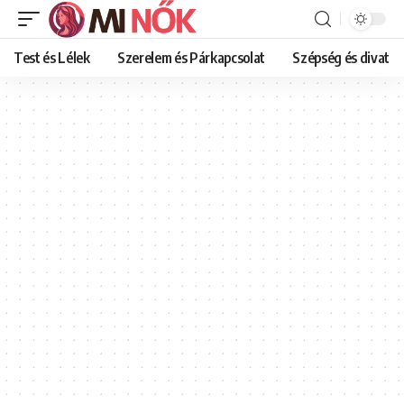
Test és Lélek
Szerelem és Párkapcsolat
Szépség és divat