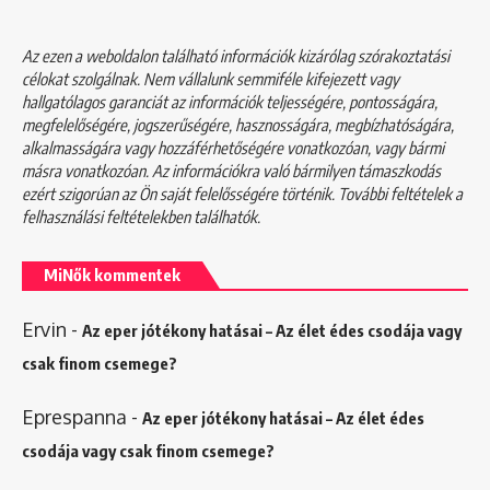
Az ezen a weboldalon található információk kizárólag szórakoztatási
célokat szolgálnak. Nem vállalunk semmiféle kifejezett vagy
hallgatólagos garanciát az információk teljességére, pontosságára,
megfelelőségére, jogszerűségére, hasznosságára, megbízhatóságára,
alkalmasságára vagy hozzáférhetőségére vonatkozóan, vagy bármi
másra vonatkozóan. Az információkra való bármilyen támaszkodás
ezért szigorúan az Ön saját felelősségére történik. További feltételek a
felhasználási feltételekben
találhatók.
MiNők kommentek
Ervin
-
Az eper jótékony hatásai – Az élet édes csodája vagy
csak finom csemege?
Eprespanna
-
Az eper jótékony hatásai – Az élet édes
csodája vagy csak finom csemege?