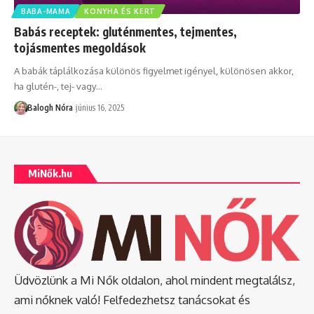
BABA-MAMA
KONYHA ÉS KERT
Babás receptek: gluténmentes, tejmentes,
tojásmentes megoldások
A babák táplálkozása különös figyelmet igényel, különösen akkor,
ha glutén-, tej- vagy
…
Balogh Nóra
június 16, 2025
MiNők.hu
Üdvözlünk a Mi Nők oldalon, ahol mindent megtalálsz,
ami nőknek való! Felfedezhetsz tanácsokat és