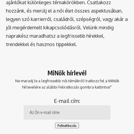
ajánlókat különleges témakörökben. Csatlakozz
hozzánk, és merülj el a női élet összes aspektusában,
legyen szó karrierről, családról, szépségről, vagy akár a
jól megérdemelt kikapcsolódásról. Velünk mindig
naprakész maradhatsz a legfrissebb hírekkel,
trendekkel és hasznos tippekkel.
MiNők hírlevél
Ne maradj le a legfrissebb női témákról! Iratkozz fel a MiNők
hírlevelére az alábbi Feliratkozás gombra kattintva!"
E-mail cím: