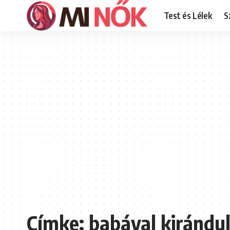
Test és Lélek
S
Címke:
babával kirándu