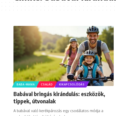
BABA-MAMA
CSALÁD
KIKAPCSOLÓDÁS
Babával bringás kirándulás: eszközök,
tippek, útvonalak
A babával való kerékpározás egy csodálatos módja a