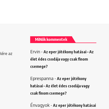
MiNők kommentek
Ervin
-
Az eper jótékony hatásai – Az
elére az
élet édes csodája vagy csak finom
csemege?
Eprespanna
-
Az eper jótékony
hatásai – Az élet édes csodája vagy
csak finom csemege?
Énvagyok
-
Az eper jótékony hatásai