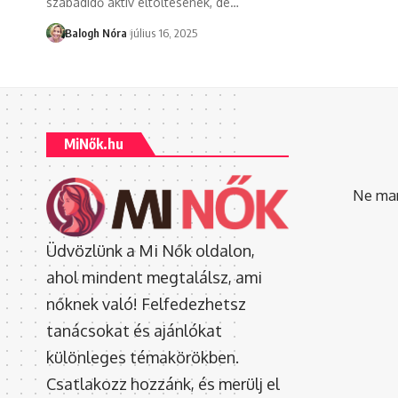
szabadidő aktív eltöltésének, de
…
Balogh Nóra
július 16, 2025
MiNők.hu
Ne mara
Üdvözlünk a Mi Nők oldalon,
ahol mindent megtalálsz, ami
nőknek való! Felfedezhetsz
tanácsokat és ajánlókat
különleges témakörökben.
Csatlakozz hozzánk, és merülj el