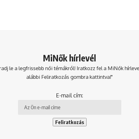
MiNők hírlevél
dj le a legfrissebb női témákról! Iratkozz fel a MiNők hírlev
alábbi Feliratkozás gombra kattintva!"
E-mail cím: