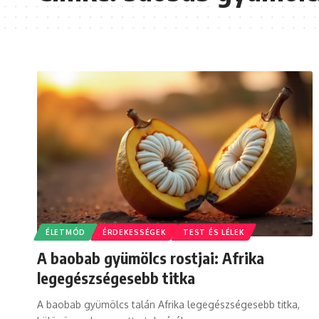
ÉLETMÓD
ÉRDEKESSÉGEK
TEST ÉS LÉLEK
A baobab gyümölcs rostjai: Afrika
legegészségesebb titka
A baobab gyümölcs talán Afrika legegészségesebb titka,