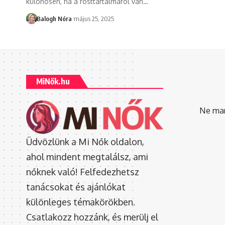
különösen, ha a rosttartalmáról van
…
Balogh Nóra
május 25, 2025
MiNők.hu
Ne mara
Üdvözlünk a Mi Nők oldalon,
ahol mindent megtalálsz, ami
nőknek való! Felfedezhetsz
tanácsokat és ajánlókat
különleges témakörökben.
Csatlakozz hozzánk, és merülj el