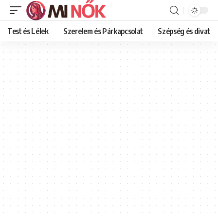
Test és Lélek
Szerelem és Párkapcsolat
Szépség és divat