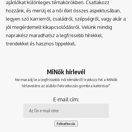
ajánlókat különleges témakörökben. Csatlakozz
hozzánk, és merülj el a női élet összes aspektusában,
legyen szó karrierről, családról, szépségről, vagy akár a
jól megérdemelt kikapcsolódásról. Velünk mindig
naprakész maradhatsz a legfrissebb hírekkel,
trendekkel és hasznos tippekkel.
MiNők hírlevél
Ne maradj le a legfrissebb női témákról! Iratkozz fel a MiNők
hírlevelére az alábbi Feliratkozás gombra kattintva!"
E-mail cím: