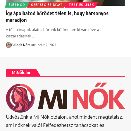
ÉLETMÓD
SZÉPSÉG ÉS DIVAT
TEST ÉS LÉLEK
Így ápolhatod bőrödet télen is, hogy bársonyos
maradjon
A téli hónapok alatt a bőrünk különösen ki van téve a
kiszáradásnak.
…
Balogh Nóra
augusztus 2, 2025
MiNők.hu
Üdvözlünk a Mi Nők oldalon, ahol mindent megtalálsz,
ami nőknek való! Felfedezhetsz tanácsokat és