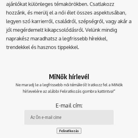
ajánlókat különleges témakörökben. Csatlakozz
hozzánk, és merülj el a női élet összes aspektusában,
legyen szó karrierről, családról, szépségről, vagy akár a
jól megérdemelt kikapcsolódásról. Velünk mindig
naprakész maradhatsz a legfrissebb hírekkel,
trendekkel és hasznos tippekkel.
MiNők hírlevél
Ne maradj le a legfrissebb női témákról! Iratkozz fel a MiNők
hírlevelére az alábbi Feliratkozás gombra kattintva!"
E-mail cím: