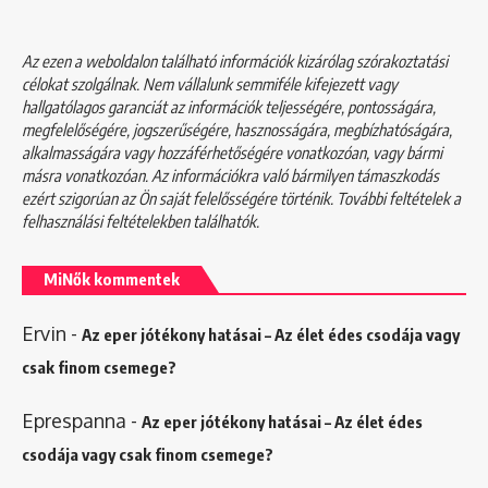
Az ezen a weboldalon található információk kizárólag szórakoztatási
célokat szolgálnak. Nem vállalunk semmiféle kifejezett vagy
hallgatólagos garanciát az információk teljességére, pontosságára,
megfelelőségére, jogszerűségére, hasznosságára, megbízhatóságára,
alkalmasságára vagy hozzáférhetőségére vonatkozóan, vagy bármi
másra vonatkozóan. Az információkra való bármilyen támaszkodás
ezért szigorúan az Ön saját felelősségére történik. További feltételek a
felhasználási feltételekben
találhatók.
MiNők kommentek
Ervin
-
Az eper jótékony hatásai – Az élet édes csodája vagy
csak finom csemege?
Eprespanna
-
Az eper jótékony hatásai – Az élet édes
csodája vagy csak finom csemege?