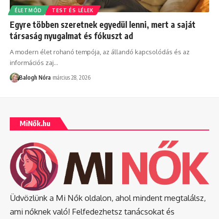
ÉLETMÓD
TEST ÉS LÉLEK
Egyre többen szeretnek egyedül lenni, mert a saját
társaság nyugalmat és fókuszt ad
A modern élet rohanó tempója, az állandó kapcsolódás és az
információs zaj
…
Balogh Nóra
március 28, 2026
MiNők.hu
Üdvözlünk a Mi Nők oldalon, ahol mindent megtalálsz,
ami nőknek való! Felfedezhetsz tanácsokat és