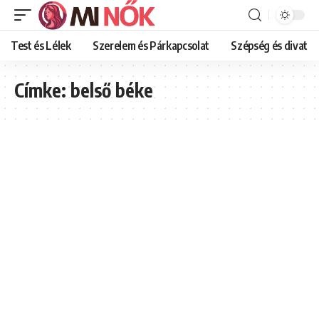
Test és Lélek
Szerelem és Párkapcsolat
Szépség és divat
Címke:
belső béke