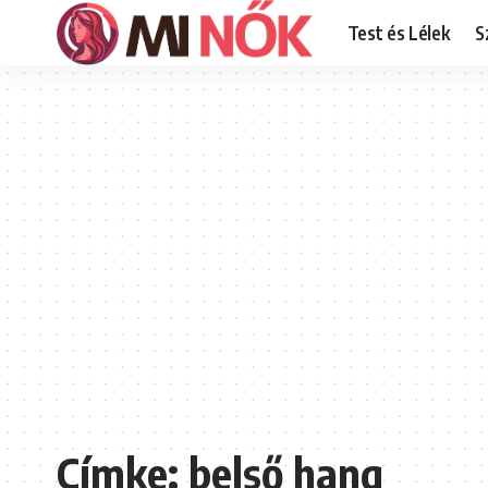
Test és Lélek
S
Címke:
belső hang