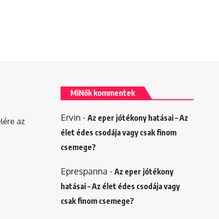
MiNők kommentek
Ervin
-
Az eper jótékony hatásai – Az
elére az
élet édes csodája vagy csak finom
csemege?
Eprespanna
-
Az eper jótékony
hatásai – Az élet édes csodája vagy
csak finom csemege?