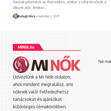
Vannak pillanatok az életünkben, amikor a talaj kicsúszik a
lábunk alól. Amikor
…
Balogh Nóra
november 2, 2025
MiNők.hu
Ne mara
Üdvözlünk a Mi Nők oldalon,
ahol mindent megtalálsz, ami
nőknek való! Felfedezhetsz
tanácsokat és ajánlókat
különleges témakörökben.