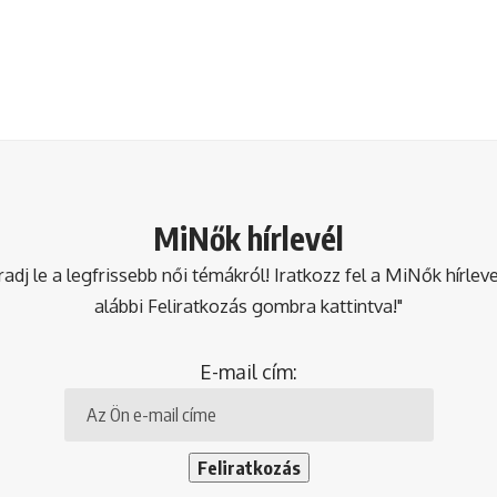
MiNők hírlevél
dj le a legfrissebb női témákról! Iratkozz fel a MiNők hírlev
alábbi Feliratkozás gombra kattintva!"
E-mail cím: