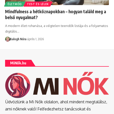
ÉLETMÓD
TEST ÉS LÉLEK
Mindfulness a hétköznapokban – hogyan találd meg a
belső nyugalmat?
A modern élet rohanása, a végtelen teendők listája és a folyamatos
digitális
…
Balogh Nóra
április 1, 2026
MiNők.hu
Üdvözlünk a Mi Nők oldalon, ahol mindent megtalálsz,
ami nőknek való! Felfedezhetsz tanácsokat és