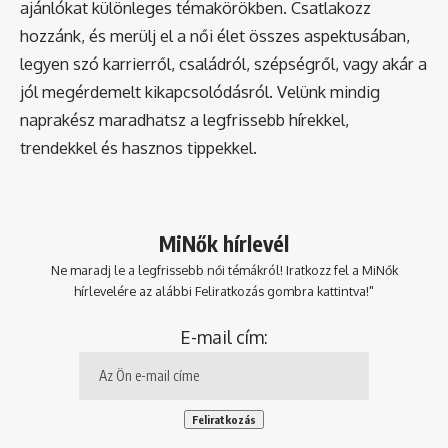
ajánlókat különleges témakörökben. Csatlakozz
hozzánk, és merülj el a női élet összes aspektusában,
legyen szó karrierről, családról, szépségről, vagy akár a
jól megérdemelt kikapcsolódásról. Velünk mindig
naprakész maradhatsz a legfrissebb hírekkel,
trendekkel és hasznos tippekkel.
MiNők hírlevél
Ne maradj le a legfrissebb női témákról! Iratkozz fel a MiNők
hírlevelére az alábbi Feliratkozás gombra kattintva!"
E-mail cím: