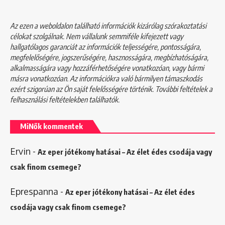
Az ezen a weboldalon található információk kizárólag szórakoztatási
célokat szolgálnak. Nem vállalunk semmiféle kifejezett vagy
hallgatólagos garanciát az információk teljességére, pontosságára,
megfelelőségére, jogszerűségére, hasznosságára, megbízhatóságára,
alkalmasságára vagy hozzáférhetőségére vonatkozóan, vagy bármi
másra vonatkozóan. Az információkra való bármilyen támaszkodás
ezért szigorúan az Ön saját felelősségére történik. További feltételek a
felhasználási feltételekben
találhatók.
MiNők kommentek
Ervin
-
Az eper jótékony hatásai – Az élet édes csodája vagy
csak finom csemege?
Eprespanna
-
Az eper jótékony hatásai – Az élet édes
csodája vagy csak finom csemege?