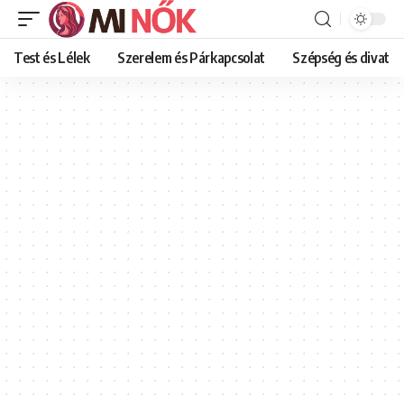
Test és Lélek
Szerelem és Párkapcsolat
Szépség és divat