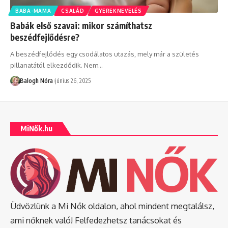
BABA-MAMA
CSALÁD
GYEREKNEVELÉS
Babák első szavai: mikor számíthatsz
beszédfejlődésre?
A beszédfejlődés egy csodálatos utazás, mely már a születés
pillanatától elkezdődik. Nem
…
Balogh Nóra
június 26, 2025
MiNők.hu
Üdvözlünk a Mi Nők oldalon, ahol mindent megtalálsz,
ami nőknek való! Felfedezhetsz tanácsokat és