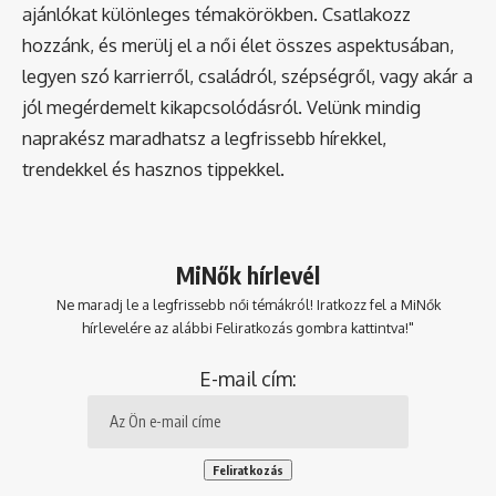
ajánlókat különleges témakörökben. Csatlakozz
hozzánk, és merülj el a női élet összes aspektusában,
legyen szó karrierről, családról, szépségről, vagy akár a
jól megérdemelt kikapcsolódásról. Velünk mindig
naprakész maradhatsz a legfrissebb hírekkel,
trendekkel és hasznos tippekkel.
MiNők hírlevél
Ne maradj le a legfrissebb női témákról! Iratkozz fel a MiNők
hírlevelére az alábbi Feliratkozás gombra kattintva!"
E-mail cím: