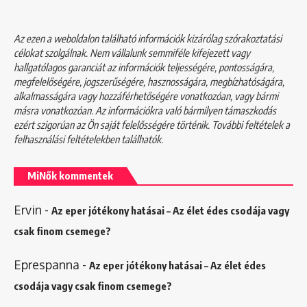
Az ezen a weboldalon található információk kizárólag szórakoztatási
célokat szolgálnak. Nem vállalunk semmiféle kifejezett vagy
hallgatólagos garanciát az információk teljességére, pontosságára,
megfelelőségére, jogszerűségére, hasznosságára, megbízhatóságára,
alkalmasságára vagy hozzáférhetőségére vonatkozóan, vagy bármi
másra vonatkozóan. Az információkra való bármilyen támaszkodás
ezért szigorúan az Ön saját felelősségére történik. További feltételek a
felhasználási feltételekben
találhatók.
MiNők kommentek
Ervin
-
Az eper jótékony hatásai – Az élet édes csodája vagy
csak finom csemege?
Eprespanna
-
Az eper jótékony hatásai – Az élet édes
csodája vagy csak finom csemege?