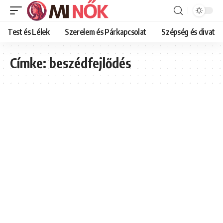
Test és Lélek
Szerelem és Párkapcsolat
Szépség és divat
Címke:
beszédfejlődés