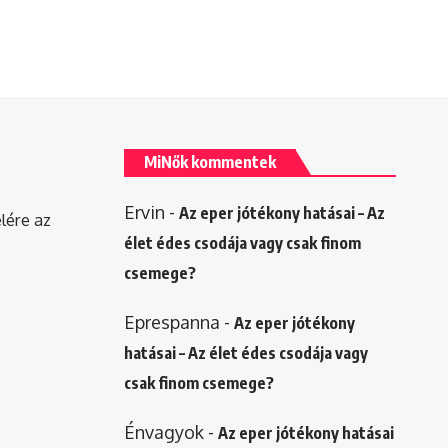
MiNők kommentek
Ervin
-
Az eper jótékony hatásai – Az
elére az
élet édes csodája vagy csak finom
csemege?
Eprespanna
-
Az eper jótékony
hatásai – Az élet édes csodája vagy
csak finom csemege?
Énvagyok
-
Az eper jótékony hatásai