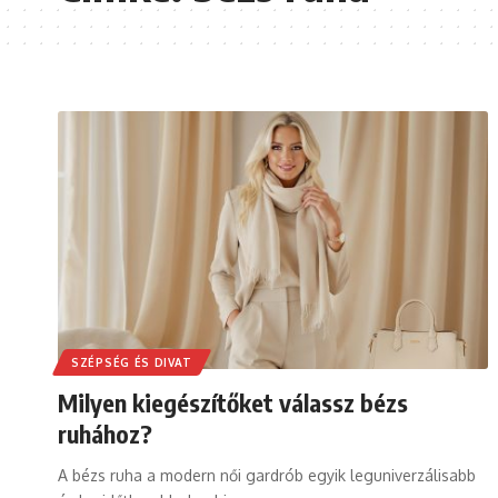
SZÉPSÉG ÉS DIVAT
Milyen kiegészítőket válassz bézs
ruhához?
A bézs ruha a modern női gardrób egyik leguniverzálisabb