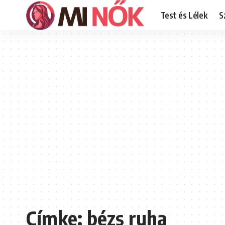
Test és Lélek
S
Címke:
bézs ruha