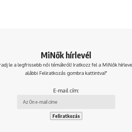
MiNők hírlevél
dj le a legfrissebb női témákról! Iratkozz fel a MiNők hírlev
alábbi Feliratkozás gombra kattintva!"
E-mail cím: