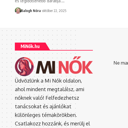
és legidőtlenebb darabja.
…
Balogh Nóra
október 22, 2025
MiNők.hu
Ne mara
Üdvözlünk a Mi Nők oldalon,
ahol mindent megtalálsz, ami
nőknek való! Felfedezhetsz
tanácsokat és ajánlókat
különleges témakörökben.
Csatlakozz hozzánk, és merülj el