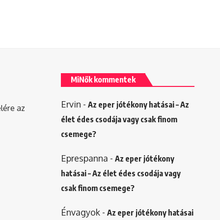
MiNők kommentek
Ervin
-
Az eper jótékony hatásai – Az
elére az
élet édes csodája vagy csak finom
csemege?
Eprespanna
-
Az eper jótékony
hatásai – Az élet édes csodája vagy
csak finom csemege?
Énvagyok
-
Az eper jótékony hatásai