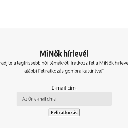
MiNők hírlevél
dj le a legfrissebb női témákról! Iratkozz fel a MiNők hírlev
alábbi Feliratkozás gombra kattintva!"
E-mail cím: