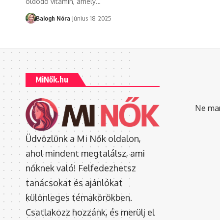
oldódó vitamin, amely
…
Balogh Nóra
június 18, 2025
MiNők.hu
Ne mara
Üdvözlünk a Mi Nők oldalon,
ahol mindent megtalálsz, ami
nőknek való! Felfedezhetsz
tanácsokat és ajánlókat
különleges témakörökben.
Csatlakozz hozzánk, és merülj el