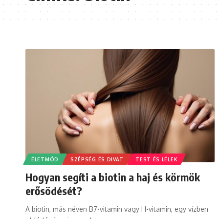
ÉLETMÓD
SZÉPSÉG ÉS DIVAT
TEST ÉS LÉLEK
Hogyan segíti a biotin a haj és körmök
erősödését?
A biotin, más néven B7-vitamin vagy H-vitamin, egy vízben