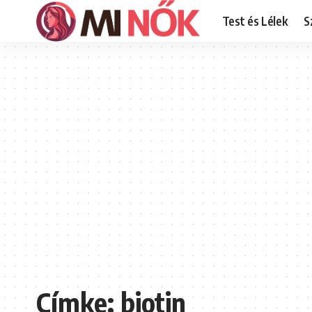
Test és Lélek
S
Címke:
biotin