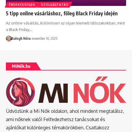
ÉRDEKESSÉGEK
SZOLGÁLTATÁS
5 tipp online vásárláshoz, főleg Black Friday idején
Az online vásárlás, különösen az olyan kiemelt időszakokban, mint
a Black Friday,
…
Balogh Nóra
november 16, 2025
MiNők.hu
Üdvözlünk a Mi Nők oldalon, ahol mindent megtalálsz,
ami nőknek való! Felfedezhetsz tanácsokat és
ajánlókat különleges témakörökben. Csatlakozz