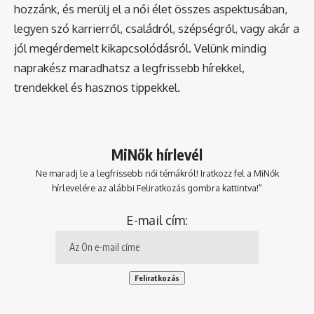
hozzánk, és merülj el a női élet összes aspektusában,
legyen szó karrierről, családról, szépségről, vagy akár a
jól megérdemelt kikapcsolódásról. Velünk mindig
naprakész maradhatsz a legfrissebb hírekkel,
trendekkel és hasznos tippekkel.
MiNők hírlevél
Ne maradj le a legfrissebb női témákról! Iratkozz fel a MiNők
hírlevelére az alábbi Feliratkozás gombra kattintva!"
E-mail cím: