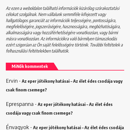
Az ezen a weboldalon található információk kizárólag szórakoztatási
célokat szolgálnak. Nem vállalunk semmiféle kifejezett vagy
hallgatólagos garanciát az információk teljességére, pontosságára,
megfelelőségére, jogszerűségére, hasznosságára, megbízhatóságára,
alkalmasságára vagy hozzáférhetőségére vonatkozóan, vagy bármi
másra vonatkozóan. Az információkra való bármilyen támaszkodás
ezért szigorúan az Ön saját felelősségére történik. További feltételek a
felhasználási feltételekben
találhatók.
MiNők kommentek
Ervin
-
Az eper jótékony hatásai – Az élet édes csodája vagy
csak finom csemege?
Eprespanna
-
Az eper jótékony hatásai – Az élet édes
csodája vagy csak finom csemege?
Énvagyok
-
Az eper jótékony hatásai – Az élet édes csodája