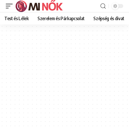
Test és Lélek
Szerelem és Párkapcsolat
Szépség és divat