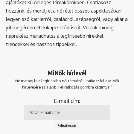
ajánlókat különleges témakörökben. Csatlakozz
hozzánk, és merülj el a női élet összes aspektusában,
legyen szó karrierről, családról, szépségről, vagy akár a
jól megérdemelt kikapcsolódásról. Velünk mindig
naprakész maradhatsz a legfrissebb hírekkel,
trendekkel és hasznos tippekkel.
MiNők hírlevél
Ne maradj le a legfrissebb női témákról! Iratkozz fel a MiNők
hírlevelére az alábbi Feliratkozás gombra kattintva!"
E-mail cím: