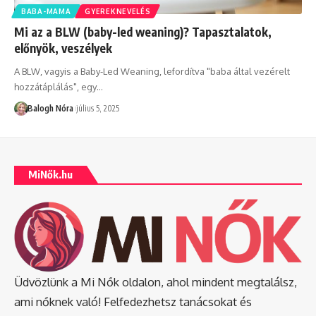
BABA-MAMA
GYEREKNEVELÉS
Mi az a BLW (baby-led weaning)? Tapasztalatok,
előnyök, veszélyek
A BLW, vagyis a Baby-Led Weaning, lefordítva "baba által vezérelt
hozzátáplálás", egy
…
Balogh Nóra
július 5, 2025
MiNők.hu
Üdvözlünk a Mi Nők oldalon, ahol mindent megtalálsz,
ami nőknek való! Felfedezhetsz tanácsokat és