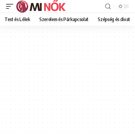
Test és Lélek
Szerelem és Párkapcsolat
Szépség és divat