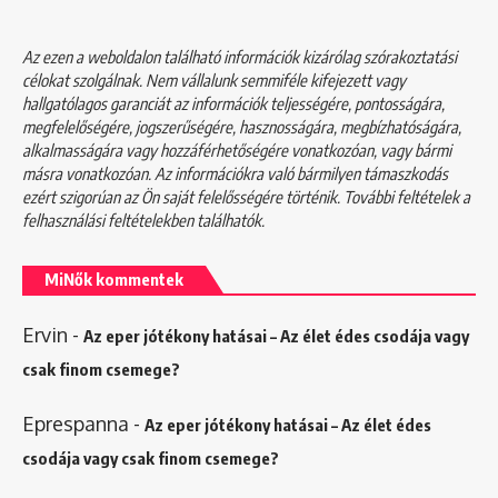
Az ezen a weboldalon található információk kizárólag szórakoztatási
célokat szolgálnak. Nem vállalunk semmiféle kifejezett vagy
hallgatólagos garanciát az információk teljességére, pontosságára,
megfelelőségére, jogszerűségére, hasznosságára, megbízhatóságára,
alkalmasságára vagy hozzáférhetőségére vonatkozóan, vagy bármi
másra vonatkozóan. Az információkra való bármilyen támaszkodás
ezért szigorúan az Ön saját felelősségére történik. További feltételek a
felhasználási feltételekben
találhatók.
MiNők kommentek
Ervin
-
Az eper jótékony hatásai – Az élet édes csodája vagy
csak finom csemege?
Eprespanna
-
Az eper jótékony hatásai – Az élet édes
csodája vagy csak finom csemege?