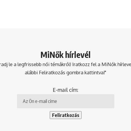
MiNők hírlevél
dj le a legfrissebb női témákról! Iratkozz fel a MiNők hírlev
alábbi Feliratkozás gombra kattintva!"
E-mail cím: