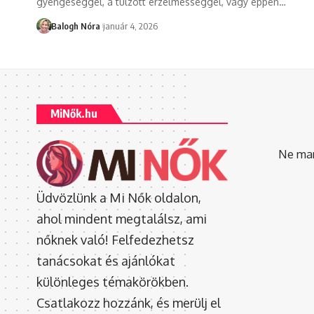
gyengeséggel, a túlzott érzelmességgel, vagy éppen
…
Balogh Nóra
január 4, 2026
MiNők.hu
Ne mara
Üdvözlünk a Mi Nők oldalon,
ahol mindent megtalálsz, ami
nőknek való! Felfedezhetsz
tanácsokat és ajánlókat
különleges témakörökben.
Csatlakozz hozzánk, és merülj el