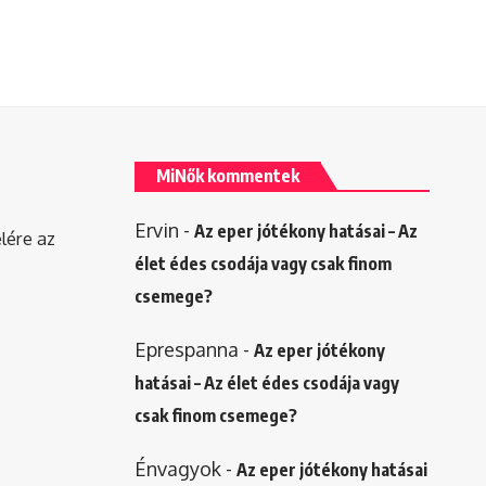
MiNők kommentek
Ervin
-
Az eper jótékony hatásai – Az
elére az
élet édes csodája vagy csak finom
csemege?
Eprespanna
-
Az eper jótékony
hatásai – Az élet édes csodája vagy
csak finom csemege?
Énvagyok
-
Az eper jótékony hatásai