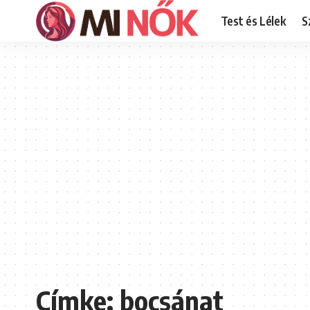
Test és Lélek
S
Címke:
bocsánat