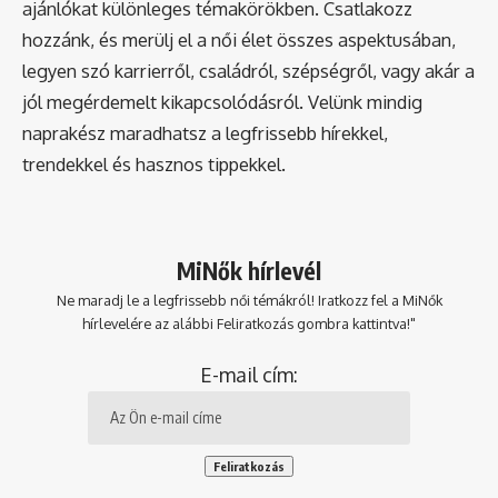
ajánlókat különleges témakörökben. Csatlakozz
hozzánk, és merülj el a női élet összes aspektusában,
legyen szó karrierről, családról, szépségről, vagy akár a
jól megérdemelt kikapcsolódásról. Velünk mindig
naprakész maradhatsz a legfrissebb hírekkel,
trendekkel és hasznos tippekkel.
MiNők hírlevél
Ne maradj le a legfrissebb női témákról! Iratkozz fel a MiNők
hírlevelére az alábbi Feliratkozás gombra kattintva!"
E-mail cím: