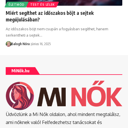
ÉLETMÓD
TEST ÉS LÉLEK
Miért segíthet az időszakos böjt a sejtek
megújulásában?
Az időszakos böjt nem csupán a fogyásban segíthet, hanem
serkentheti a sejtek
…
Balogh Nóra
június 16, 2025
MiNők.hu
Üdvözlünk a Mi Nők oldalon, ahol mindent megtalálsz,
ami nőknek való! Felfedezhetsz tanácsokat és