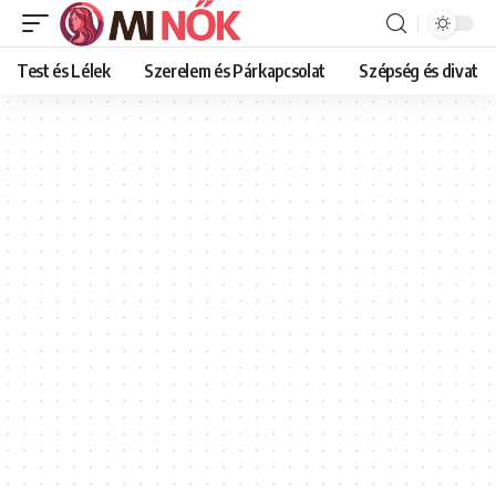
Test és Lélek
Szerelem és Párkapcsolat
Szépség és divat