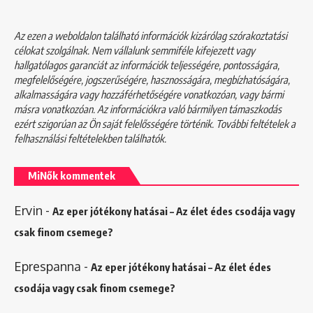
Az ezen a weboldalon található információk kizárólag szórakoztatási
célokat szolgálnak. Nem vállalunk semmiféle kifejezett vagy
hallgatólagos garanciát az információk teljességére, pontosságára,
megfelelőségére, jogszerűségére, hasznosságára, megbízhatóságára,
alkalmasságára vagy hozzáférhetőségére vonatkozóan, vagy bármi
másra vonatkozóan. Az információkra való bármilyen támaszkodás
ezért szigorúan az Ön saját felelősségére történik. További feltételek a
felhasználási feltételekben
találhatók.
MiNők kommentek
Ervin
-
Az eper jótékony hatásai – Az élet édes csodája vagy
csak finom csemege?
Eprespanna
-
Az eper jótékony hatásai – Az élet édes
csodája vagy csak finom csemege?