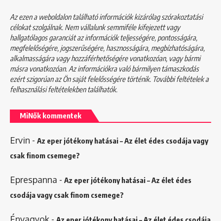
Az ezen a weboldalon található információk kizárólag szórakoztatási
célokat szolgálnak. Nem vállalunk semmiféle kifejezett vagy
hallgatólagos garanciát az információk teljességére, pontosságára,
megfelelőségére, jogszerűségére, hasznosságára, megbízhatóságára,
alkalmasságára vagy hozzáférhetőségére vonatkozóan, vagy bármi
másra vonatkozóan. Az információkra való bármilyen támaszkodás
ezért szigorúan az Ön saját felelősségére történik. További feltételek a
felhasználási feltételekben
találhatók.
MiNők kommentek
Ervin
-
Az eper jótékony hatásai – Az élet édes csodája vagy
csak finom csemege?
Eprespanna
-
Az eper jótékony hatásai – Az élet édes
csodája vagy csak finom csemege?
Énvagyok
-
Az eper jótékony hatásai – Az élet édes csodája