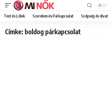
Test és Lélek
Szerelem és Párkapcsolat
Szépség és divat
Címke:
boldog párkapcsolat