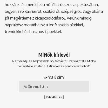
hozzánk, és merülj el a női élet összes aspektusában,
legyen szó karrierről, családról, szépségről, vagy akár a
jól megérdemelt kikapcsolódásról. Velünk mindig
naprakész maradhatsz a legfrissebb hírekkel,
trendekkel és hasznos tippekkel.
MiNők hírlevél
Ne maradj le a legfrissebb női témákról! Iratkozz fel a MiNők
hírlevelére az alábbi Feliratkozás gombra kattintva!"
E-mail cím: