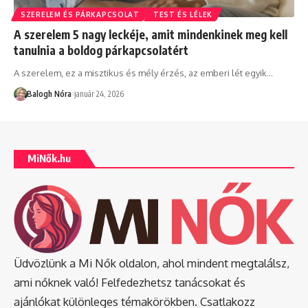
SZERELEM ÉS PÁRKAPCSOLAT
TEST ÉS LÉLEK
A szerelem 5 nagy leckéje, amit mindenkinek meg kell
tanulnia a boldog párkapcsolatért
A szerelem, ez a misztikus és mély érzés, az emberi lét egyik
…
Balogh Nóra
január 24, 2026
MiNők.hu
Üdvözlünk a Mi Nők oldalon, ahol mindent megtalálsz,
ami nőknek való! Felfedezhetsz tanácsokat és
ajánlókat különleges témakörökben. Csatlakozz