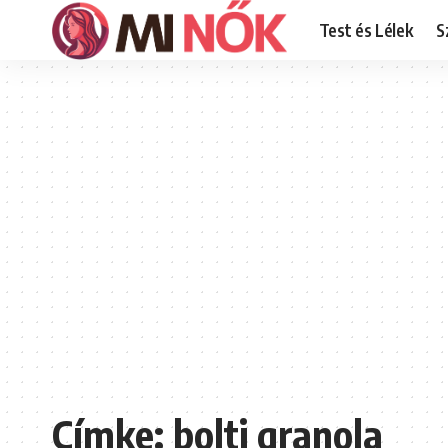
Test és Lélek
S
Címke:
bolti granola