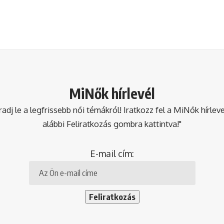
MiNők hírlevél
dj le a legfrissebb női témákról! Iratkozz fel a MiNők hírlev
alábbi Feliratkozás gombra kattintva!"
E-mail cím: