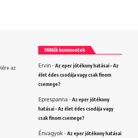
MiNők kommentek
Ervin
-
Az eper jótékony hatásai – Az
elére az
élet édes csodája vagy csak finom
csemege?
Eprespanna
-
Az eper jótékony
hatásai – Az élet édes csodája vagy
csak finom csemege?
Énvagyok
-
Az eper jótékony hatásai