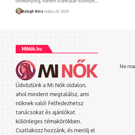
tevékenység, hanem számtalan előnnyel
…
Balogh Nóra
május 26, 2025
MiNők.hu
Ne mara
Üdvözlünk a Mi Nők oldalon,
ahol mindent megtalálsz, ami
nőknek való! Felfedezhetsz
tanácsokat és ajánlókat
különleges témakörökben.
Csatlakozz hozzánk, és merülj el