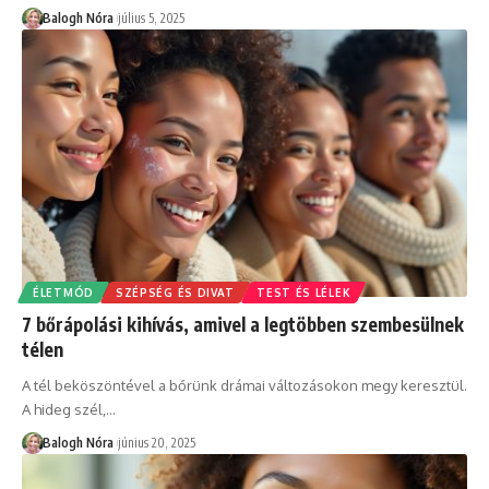
Balogh Nóra
július 5, 2025
ÉLETMÓD
SZÉPSÉG ÉS DIVAT
TEST ÉS LÉLEK
7 bőrápolási kihívás, amivel a legtöbben szembesülnek
télen
A tél beköszöntével a bőrünk drámai változásokon megy keresztül.
A hideg szél,
…
Balogh Nóra
június 20, 2025