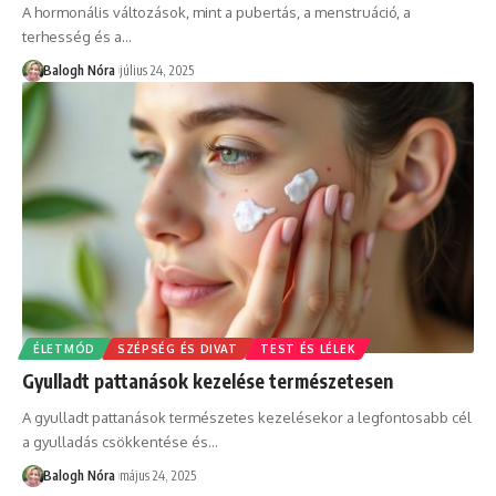
A hormonális változások, mint a pubertás, a menstruáció, a
terhesség és a
…
Balogh Nóra
július 24, 2025
ÉLETMÓD
SZÉPSÉG ÉS DIVAT
TEST ÉS LÉLEK
Gyulladt pattanások kezelése természetesen
A gyulladt pattanások természetes kezelésekor a legfontosabb cél
a gyulladás csökkentése és
…
Balogh Nóra
május 24, 2025