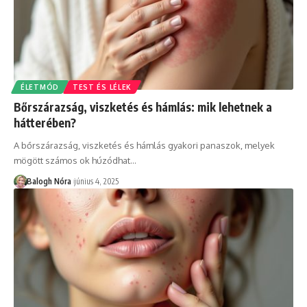
ÉLETMÓD
TEST ÉS LÉLEK
Bőrszárazság, viszketés és hámlás: mik lehetnek a
hátterében?
A bőrszárazság, viszketés és hámlás gyakori panaszok, melyek
mögött számos ok húzódhat
…
Balogh Nóra
június 4, 2025