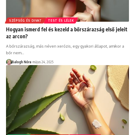
SZÉPSÉG ÉS DIVAT
TEST ÉS LÉLEK
Hogyan ismerd fel és kezeld a bőrszárazság első jeleit
az arcon?
A bőrszárazság, más néven xerózis, egy gyakori állapot, amikor a
bőr nem
…
Balogh Nóra
május 24, 2025