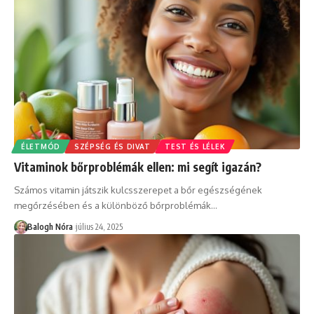
ÉLETMÓD
SZÉPSÉG ÉS DIVAT
TEST ÉS LÉLEK
Vitaminok bőrproblémák ellen: mi segít igazán?
Számos vitamin játszik kulcsszerepet a bőr egészségének
megőrzésében és a különböző bőrproblémák
…
Balogh Nóra
július 24, 2025