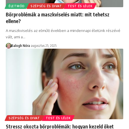
ÉLETMÓD
SZÉPSÉG ÉS DIVAT
TEST ÉS LÉLEK
Bőrproblémák a maszkviselés miatt: mit tehetsz
ellene?
A maszkviselés az elmúlt években a mindennapi életünk részévé
vált, ami a
…
Balogh Nóra
augusztus 25, 2025
SZÉPSÉG ÉS DIVAT
TEST ÉS LÉLEK
Stressz okozta bőrproblémák: hogyan kezeld őket