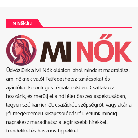
MiNők.hu
Üdvözlünk a Mi Nők oldalon, ahol mindent megtalálsz,
ami nőknek való! Felfedezhetsz tanácsokat és
ajánlókat különleges témakörökben. Csatlakozz
hozzánk, és merülj el a női élet összes aspektusában,
legyen szó karrierről, családról, szépségről, vagy akár a
jól megérdemelt kikapcsolódásról. Velünk mindig
naprakész maradhatsz a legfrissebb hírekkel,
trendekkel és hasznos tippekkel.