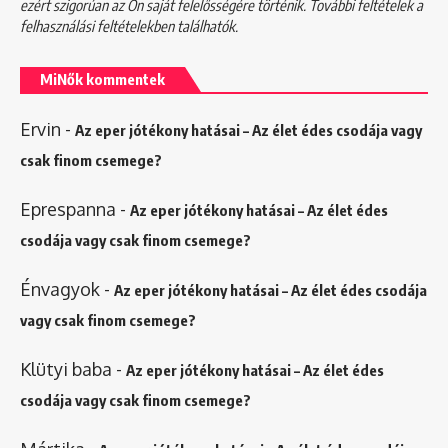
ezért szigorúan az Ön saját felelősségére történik. További feltételek a
felhasználási feltételekben
találhatók.
MiNők kommentek
Ervin
-
Az eper jótékony hatásai – Az élet édes csodája vagy
csak finom csemege?
Eprespanna
-
Az eper jótékony hatásai – Az élet édes
csodája vagy csak finom csemege?
Énvagyok
-
Az eper jótékony hatásai – Az élet édes csodája
vagy csak finom csemege?
Klütyi baba
-
Az eper jótékony hatásai – Az élet édes
csodája vagy csak finom csemege?