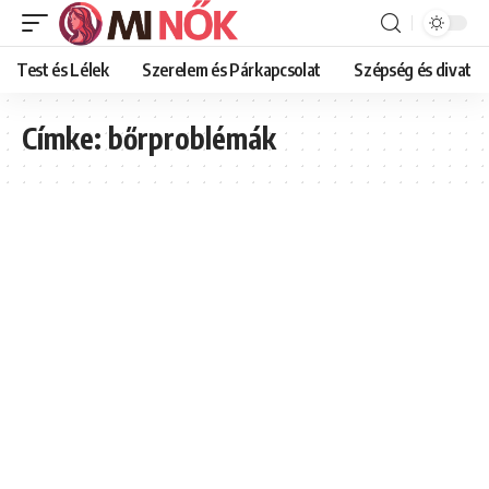
Test és Lélek
Szerelem és Párkapcsolat
Szépség és divat
Címke:
bőrproblémák