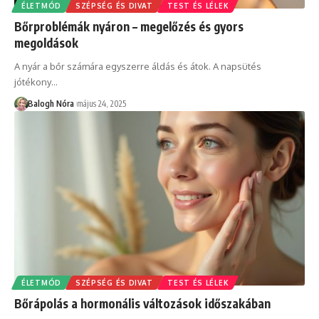
ÉLETMÓD
SZÉPSÉG ÉS DIVAT
TEST ÉS LÉLEK
Bőrproblémák nyáron – megelőzés és gyors
megoldások
A nyár a bőr számára egyszerre áldás és átok. A napsütés
jótékony
…
Balogh Nóra
május 24, 2025
ÉLETMÓD
SZÉPSÉG ÉS DIVAT
TEST ÉS LÉLEK
Bőrápolás a hormonális változások időszakában