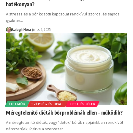
hatékonyan?
A stressz és a bőr közötti kapcsolat rendkívül szoros, és sajnos
gyakran
…
Balogh Nóra
július 6, 2025
ÉLETMÓD
SZÉPSÉG ÉS DIVAT
TEST ÉS LÉLEK
Méregtelenítő diéták bőrproblémák ellen – működik?
A méregtelenítő diéták, vagy "detox" kúrák napjainkban rendkívül
népszerűek, ígérve a szervezet
…