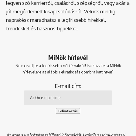
legyen szó karrierről, családról, szépségről, vagy akár a
jól megérdemelt kikapcsolódásról. Velünk mindig
naprakész maradhatsz a legfrissebb hírekkel,
trendekkel és hasznos tippekkel.
MiNők hírlevél
Ne maradj le a legfrissebb női témákról! Iratkozz fel a MiNők
hírlevelére az alábbi Feliratkozás gombra kattintva!"
E-mail cím:
Az ezen a weboldalon található információk kizárólag szórakoztatási