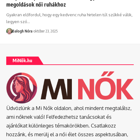
megoldások női ruhákhoz
Gyakran előfordul, hogy egy kedvenc ruha hirtelen túl szűkké válik,
legyen szó
…
Balogh Nóra
október 23, 2025
MiNők.hu
Üdvözlünk a Mi Nők oldalon, ahol mindent megtalálsz,
ami nőknek való! Felfedezhetsz tanácsokat és
ajánlókat különleges témakörökben. Csatlakozz
hozzánk, és merülj el a női élet összes aspektusában,