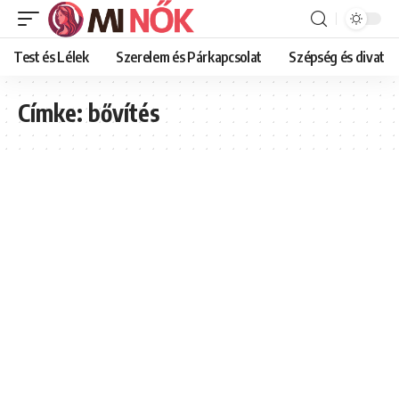
Test és Lélek
Szerelem és Párkapcsolat
Szépség és divat
Címke:
bővítés