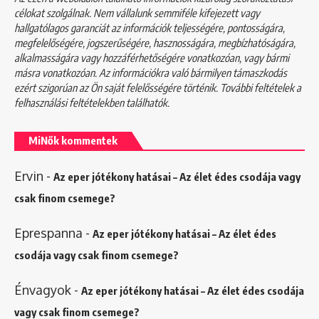
célokat szolgálnak. Nem vállalunk semmiféle kifejezett vagy
hallgatólagos garanciát az információk teljességére, pontosságára,
megfelelőségére, jogszerűségére, hasznosságára, megbízhatóságára,
alkalmasságára vagy hozzáférhetőségére vonatkozóan, vagy bármi
másra vonatkozóan. Az információkra való bármilyen támaszkodás
ezért szigorúan az Ön saját felelősségére történik. További feltételek a
felhasználási feltételekben
találhatók.
MiNők kommentek
Ervin
-
Az eper jótékony hatásai – Az élet édes csodája vagy
csak finom csemege?
Eprespanna
-
Az eper jótékony hatásai – Az élet édes
csodája vagy csak finom csemege?
Énvagyok
-
Az eper jótékony hatásai – Az élet édes csodája
vagy csak finom csemege?