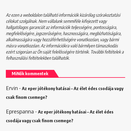
Az ezen a weboldalon található információk kizárólag szórakoztatási
célokat szolgálnak. Nem vállalunk semmiféle kifejezett vagy
hallgatólagos garanciát az információk teljességére, pontosságára,
megfelelőségére, jogszerűségére, hasznosságára, megbízhatóságára,
alkalmasságára vagy hozzáférhetőségére vonatkozóan, vagy bármi
másra vonatkozóan. Az információkra való bármilyen támaszkodás
ezért szigorúan az Ön saját felelősségére történik. További feltételek a
felhasználási feltételekben
találhatók.
MiNők kommentek
Ervin
-
Az eper jótékony hatásai – Az élet édes csodája vagy
csak finom csemege?
Eprespanna
-
Az eper jótékony hatásai – Az élet édes
csodája vagy csak finom csemege?