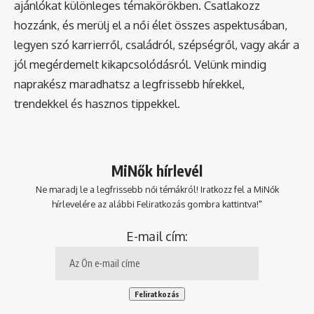
ajánlókat különleges témakörökben. Csatlakozz
hozzánk, és merülj el a női élet összes aspektusában,
legyen szó karrierről, családról, szépségről, vagy akár a
jól megérdemelt kikapcsolódásról. Velünk mindig
naprakész maradhatsz a legfrissebb hírekkel,
trendekkel és hasznos tippekkel.
MiNők hírlevél
Ne maradj le a legfrissebb női témákról! Iratkozz fel a MiNők
hírlevelére az alábbi Feliratkozás gombra kattintva!"
E-mail cím: