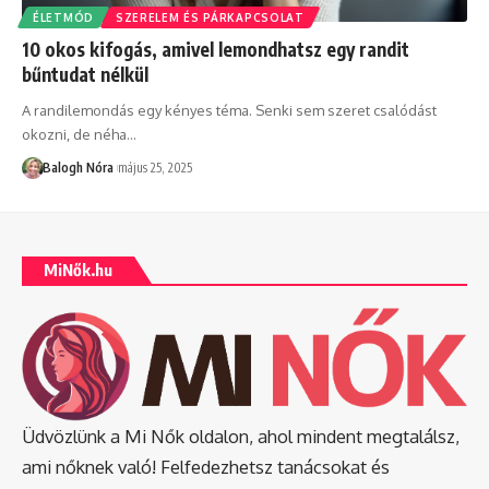
ÉLETMÓD
SZERELEM ÉS PÁRKAPCSOLAT
10 okos kifogás, amivel lemondhatsz egy randit
bűntudat nélkül
A randilemondás egy kényes téma. Senki sem szeret csalódást
okozni, de néha
…
Balogh Nóra
május 25, 2025
MiNők.hu
Üdvözlünk a Mi Nők oldalon, ahol mindent megtalálsz,
ami nőknek való! Felfedezhetsz tanácsokat és