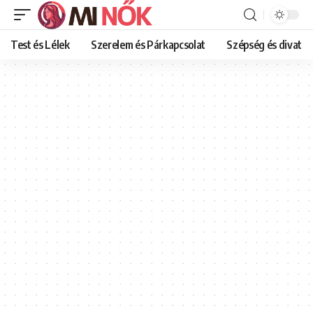
Test és Lélek
Szerelem és Párkapcsolat
Szépség és divat